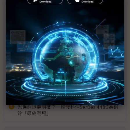
近７天熱門報導
MLCC訂單過熱、出貨比創高 村田示警全球AI基
建熱潮將趨緩
2027全年記憶體產能提前售罄 買家「祕而不
宣」只怕買不夠
英特爾EMIB良率達標 聯發科第2代ASIC產品
2028準時量產
SpaceX晶片採購大轉向 Elon Musk捨超微全面
採用NVIDIA
光進銅退更明確？ 聯發科估SerDes 448G為銅
線「最終戰場」