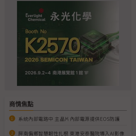
商情焦點
系統內部電路中 主晶片內部電源提供EOS防護
屏南偏鄉智慧韌性扎根 東港安泰醫院導入AI影像