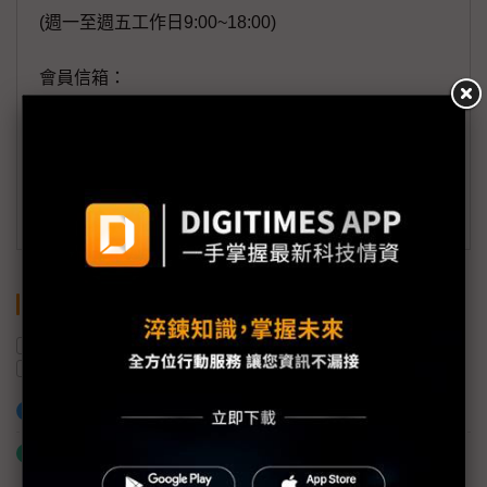
(週一至週五工作日9:00~18:00)
會員信箱：
member@digitimes.com
(一個工作日內將回覆您的來信)
訂閱DIGITIMES 行動版
關鍵字
車聯網
中國
蜂巢式
物聯網
5G
出貨量
加入已選取到「關鍵字追蹤」
什麼是「關鍵字追蹤」