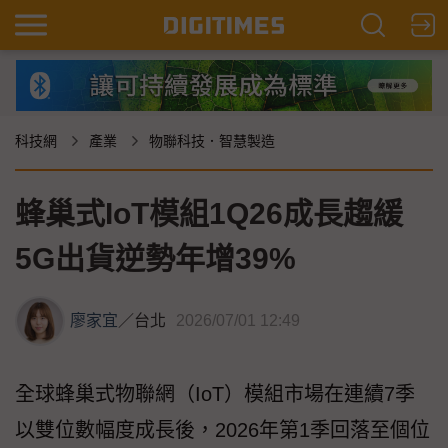
科技網
產業
物聯科技．智慧製造
蜂巢式IoT模組1Q26成長趨緩
5G出貨逆勢年增39%
廖家宜
／
台北
2026/07/01 12:49
全球蜂巢式物聯網（IoT）模組市場在連續7季
以雙位數幅度成長後，2026年第1季回落至個位