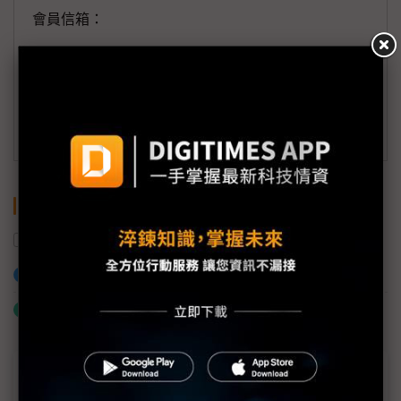
會員信箱：
member@digitimes.com
(一個工作日內將回覆您的來信)
訂閱DIGITIMES 行動版
關鍵字
美國
經濟部
中國
投資
加入已選取到「關鍵字追蹤」
什麼是「關鍵字追蹤」
近７天熱門報導