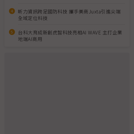
昕力資訊跨足國防科技 攜手美商Juxta引進尖端
全域定位科技
台科大育成新創虎智科技亮相AI WAVE 主打企業
地端AI商用