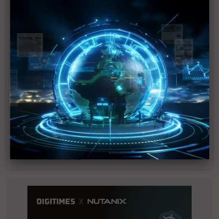
MLCC訂單過熱、出貨比創高 村田示警全球AI基
建熱潮將趨緩
2027全年記憶體產能提前售罄 買家「祕而不
宣」只怕買不夠
英特爾EMIB良率達標 聯發科第2代ASIC產品
2028準時量產
SpaceX晶片採購大轉向 Elon Musk捨超微全面
採用NVIDIA
光進銅退更明確？ 聯發科估SerDes 448G為銅
線「最終戰場」