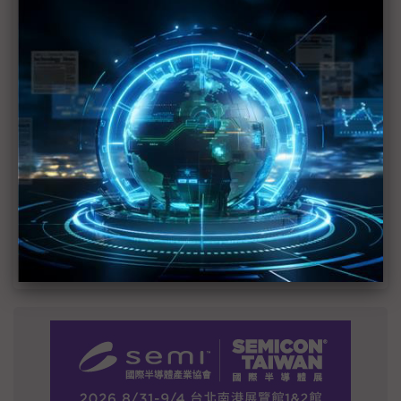
建熱潮將趨緩
2027全年記憶體產能提前售罄 買家「祕而不
宣」只怕買不夠
英特爾EMIB良率達標 聯發科第2代ASIC產品
2028準時量產
SpaceX晶片採購大轉向 Elon Musk捨超微全面
採用NVIDIA
光進銅退更明確？ 聯發科估SerDes 448G為銅
線「最終戰場」