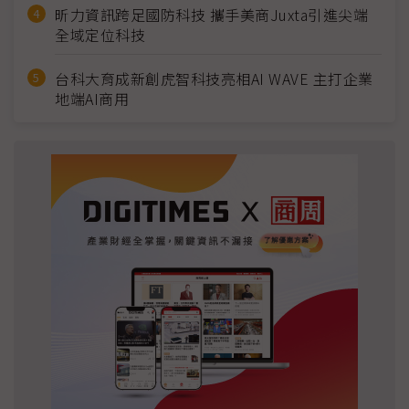
昕力資訊跨足國防科技 攜手美商Juxta引進尖端
全域定位科技
台科大育成新創虎智科技亮相AI WAVE 主打企業
地端AI商用