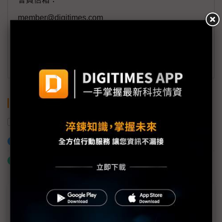
member@digitimes.com
(一個工作日內將回覆您的來信)
訂閱DIGITIMES 行動版
關鍵字
飛彈
電子零組件
俄羅斯
加入已選取到「關鍵字追蹤」
什麼是「關鍵字追蹤」
近７天熱門報導
MLCC訂單過熱、出貨比創高 村田示警全球AI基