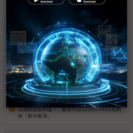
近７天熱門報導
MLCC訂單過熱、出貨比創高 村田示警全球AI基
建熱潮將趨緩
2027全年記憶體產能提前售罄 買家「祕而不
宣」只怕買不夠
英特爾EMIB良率達標 聯發科第2代ASIC產品
2028準時量產
SpaceX晶片採購大轉向 Elon Musk捨超微全面
採用NVIDIA
光進銅退更明確？ 聯發科估SerDes 448G為銅
線「最終戰場」