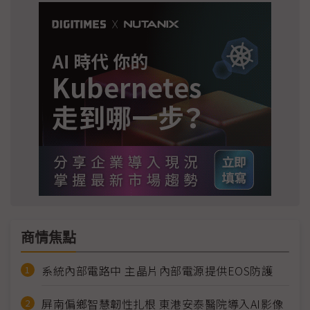
商情焦點
系統內部電路中 主晶片內部電源提供EOS防護
屏南偏鄉智慧韌性扎根 東港安泰醫院導入AI影像