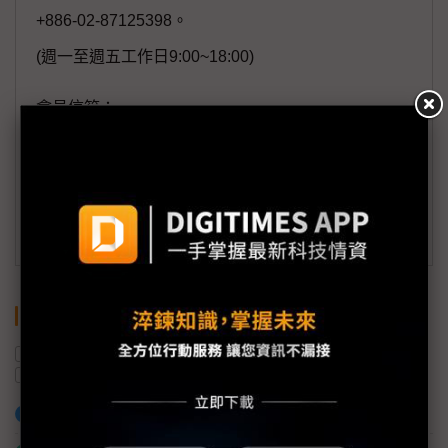
+886-02-87125398。
(週一至週五工作日9:00~18:00)
會員信箱：
member@digitimes.com
(一個工作日內將回覆您的來信)
訂閱DIGITIMES 行動版
關鍵字
英特爾
台積電
梁孟松
競業禁止
台灣
加入已選取到「關鍵字追蹤」