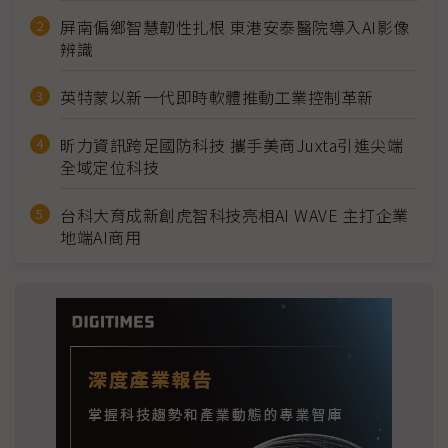
屏南偏鄉智慧韌性扎根 東港安泰醫院導入AI影像
辨識
英特蒙以新一代即時軟體推動工業控制革新
昕力資訊跨足國防科技 攜手美商Juxta引進尖端
全域定位科技
台科大育成新創虎智科技亮相AI WAVE 主打企業
地端AI商用