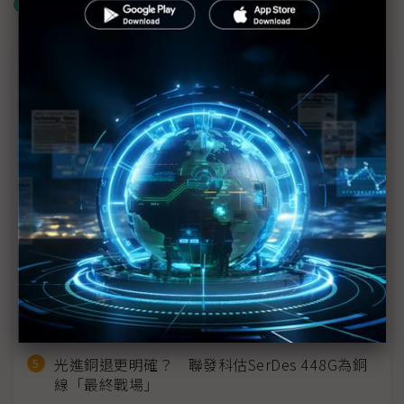
什麼是「關鍵字追蹤」
近７天熱門報導
MLCC訂單過熱、出貨比創高 村田示警全球AI基
建熱潮將趨緩
2027全年記憶體產能提前售罄 買家「祕而不
宣」只怕買不夠
英特爾EMIB良率達標 聯發科第2代ASIC產品
2028準時量產
SpaceX晶片採購大轉向 Elon Musk捨超微全面
採用NVIDIA
光進銅退更明確？ 聯發科估SerDes 448G為銅
線「最終戰場」