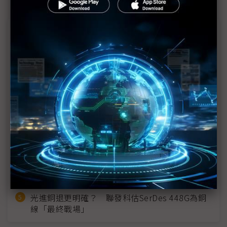
近７天熱門報導
MLCC訂單過熱、出貨比創高 村田示警全球AI基
建熱潮將趨緩
2027全年記憶體產能提前售罄 買家「祕而不
宣」只怕買不夠
英特爾EMIB良率達標 聯發科第2代ASIC產品
2028準時量產
SpaceX晶片採購大轉向 Elon Musk捨超微全面
採用NVIDIA
光進銅退更明確？ 聯發科估SerDes 448G為銅
線「最終戰場」