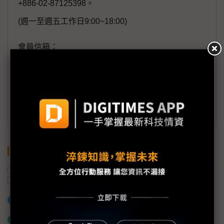
+886-02-87125398。
(週一至週五工作日9:00~18:00)
會員信箱：
member@digitimes.com
(一個工作日內將回覆您的來信)
訂閱DIGITIMES 行動版
關鍵字
AI
財報
營益
獲利
半導體產業
三星電子
加入已選取到「關鍵字追蹤」
什麼是「關鍵字追蹤」