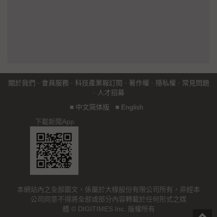
關於我們
·
會員服務
·
科技產業報訂閱
·
著作權
·
隱私權
·
常見問題
·
人才招募
■
中文简体版
■
English
下載新聞App
本網站內之全部圖文，係屬於大椽股份有限公司所有，非經本
公司同意不得將全部或部分內容轉載於任何形式之媒
體 © DIGITIMES Inc. 版權所有