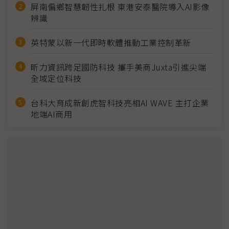
屏南偏鄉智慧韌性扎根 東港安泰醫院導入AI影像
辨識
英特蒙以新一代即時軟體推動工業控制革新
昕力資訊跨足國防科技 攜手美商Juxta引進尖端
全域定位科技
台科大育成新創虎智科技亮相AI WAVE 主打企業
地端AI商用