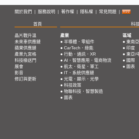
關於我們
服務說明
著作權
隱私權
常見問題
|
|
|
|
|
首頁
科
晶片戰升溫
產業
區域
未來車供應鏈
●
半導體．零組件
●
東南
蘋果供應鏈
●
CarTech．綠能
●
印度
產業九宮格
●
行動．通訊．XR
●
東亞/
科技椽送門
●
AI．智慧應用．電商物流
●
國際
展會
●
航太．衛星．軍工
●
圖表
影音
●
IT．系統供應鏈
修訂與更新
●
光電．顯示．光學
●
科技政策
●
物聯科技．智慧製造
●
圖表