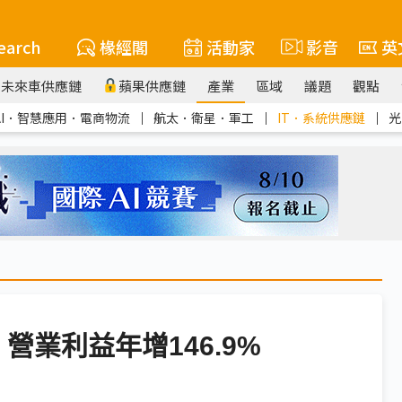
earch
椽經閣
活動家
影音
英
未來車供應鏈
蘋果供應鏈
產業
區域
議題
觀點
AI．智慧應用．電商物流
｜
航太．衛星．軍工
｜
IT．系統供應鏈
｜
光
營業利益年增146.9%