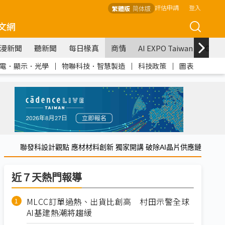
評估申請
登入
繁體版
简体版
文網
漫新聞
聽新聞
每日椽真
商情
AI EXPO Taiwan
COM
電．顯示．光學
｜
物聯科技．智慧製造
｜
科技政策
｜
圖表
聯發科設計觀點 應材材料創新 獨家開講 破除AI晶片供應鏈
近７天熱門報導
MLCC訂單過熱、出貨比創高 村田示警全球
AI基建熱潮將趨緩