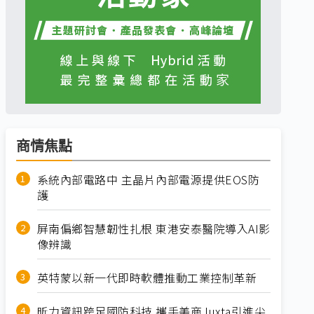
商情焦點
系統內部電路中 主晶片內部電源提供EOS防
護
屏南偏鄉智慧韌性扎根 東港安泰醫院導入AI影
像辨識
英特蒙以新一代即時軟體推動工業控制革新
昕力資訊跨足國防科技 攜手美商Juxta引進尖