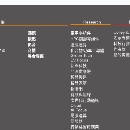
Research
技網
Colley &
議題
車用零組件
名家專欄
亞
觀點
HPC關鍵零組件
科技行腳
影音
邊緣運算
作者群
中國
商情
化合物/功率半導體
關於專欄
Green Tech
展會專區
EV Focus
新興科技
亞洲供應鏈
智慧製造
智慧家庭
物聯網
寬頻與無線
次世代行動通訊
Cloud
AI Focus
電腦運算
伺服器
行動裝置與應用