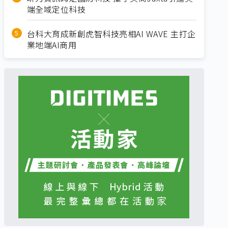
端全域定位科技
台科大育成新創虎智科技亮相AI WAVE 主打企
業地端AI商用