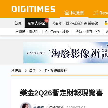
科技網
Res
259
首頁
漲價大追蹤
《百年，並不孤寂》產業導讀
半導體．零組件
｜
CarTech．綠能
｜
行動．通訊．XR
｜
科技網
產業
IT．系統供應鏈
樂金2Q26暫定財報現驚喜 
蔡云瑄
／
綜合報導
2026/07/08