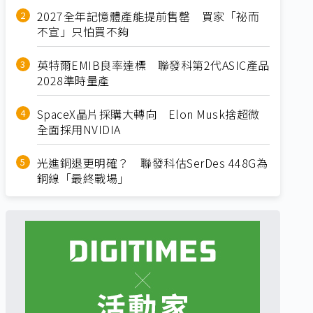
2027全年記憶體產能提前售罄 買家「祕而
不宣」只怕買不夠
英特爾EMIB良率達標 聯發科第2代ASIC產品
2028準時量產
SpaceX晶片採購大轉向 Elon Musk捨超微
全面採用NVIDIA
光進銅退更明確？ 聯發科估SerDes 448G為
銅線「最終戰場」