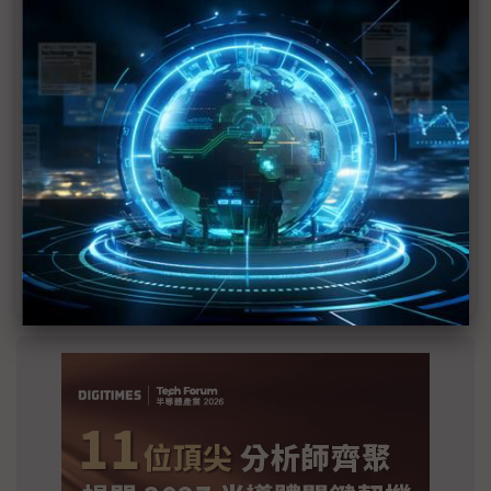
2027全年記憶體產能提前售罄 買家「祕而不
宣」只怕買不夠
英特爾EMIB良率達標 聯發科第2代ASIC產品
2028準時量產
SpaceX晶片採購大轉向 Elon Musk捨超微全面
採用NVIDIA
光進銅退更明確？ 聯發科估SerDes 448G為銅
線「最終戰場」