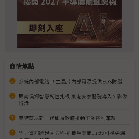
商情焦點
系統內部電路中 主晶片內部電源提供EOS防護
屏南偏鄉智慧韌性扎根 東港安泰醫院導入AI影像
辨識
英特蒙以新一代即時軟體推動工業控制革新
昕力資訊跨足國防科技 攜手美商Juxta引進尖端