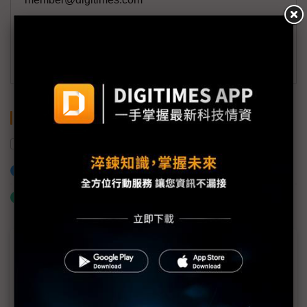
(一個工作日內將回覆您的來信)
訂閱DIGITIMES 行動版
關鍵字
AI代理
Plaud
AI
加入已選取到「關鍵字追蹤」
什麼是「關鍵字追蹤」
近７天熱門報導
MLCC訂單過熱、出貨比創高 村田示警全球AI基
建熱潮將趨緩