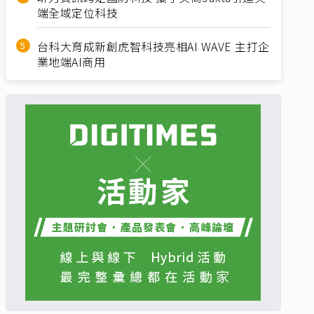
端全域定位科技
台科大育成新創虎智科技亮相AI WAVE 主打企
業地端AI商用