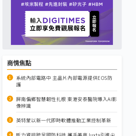
商情焦點
系統內部電路中 主晶片內部電源提供EOS防
護
屏南偏鄉智慧韌性扎根 東港安泰醫院導入AI影
像辨識
英特蒙以新一代即時軟體推動工業控制革新
昕力資訊跨足國防科技 攜手美商Juxta引進尖