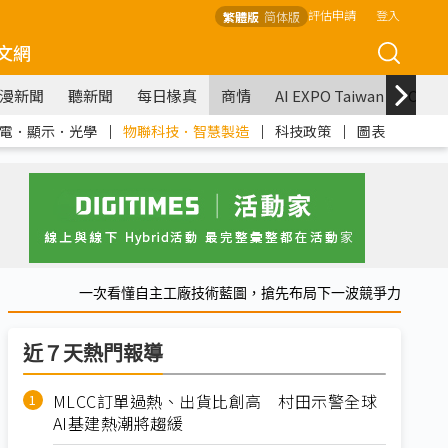
評估申請
登入
繁體版
简体版
文網
漫新聞
聽新聞
每日椽真
商情
AI EXPO Taiwan
COM
電．顯示．光學
｜
物聯科技．智慧製造
｜
科技政策
｜
圖表
一次看懂自主工廠技術藍圖，搶先布局下一波競爭力
近７天熱門報導
MLCC訂單過熱、出貨比創高 村田示警全球
AI基建熱潮將趨緩