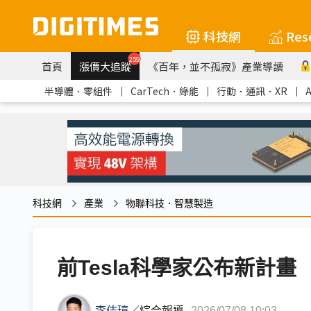
科技網
Res
259
首頁
漲價大追蹤
《百年，並不孤寂》產業導讀
半導體．零組件
｜
CarTech．綠能
｜
行動．通訊．XR
｜
科技網
產業
物聯科技．智慧製造
前Tesla科學家公布新計
李佶璋
／
綜合報導
2026/07/08 10:03