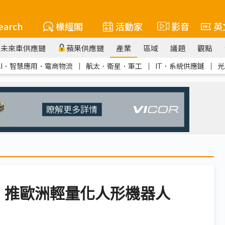
earch
椽經閣
活動家
影音
英
未來車供應鏈
蘋果供應鏈
產業
區域
議題
觀點
AI．智慧應用．電商物流
｜
航太．衛星．軍工
｜
IT．系統供應鏈
｜
光
畫 推歐洲輕量化人形機器人