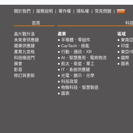
關於我們
服務說明
著作權
隱私權
常見問題
|
|
|
|
|
首頁
科
晶片戰升溫
產業
區域
未來車供應鏈
●
半導體．零組件
●
東南
蘋果供應鏈
●
CarTech．綠能
●
印度
產業九宮格
●
行動．通訊．XR
●
東亞/
科技椽送門
●
AI．智慧應用．電商物流
●
國際
展會
●
航太．衛星．軍工
●
圖表
影音
●
IT．系統供應鏈
修訂與更新
●
光電．顯示．光學
●
科技政策
●
物聯科技．智慧製造
●
圖表