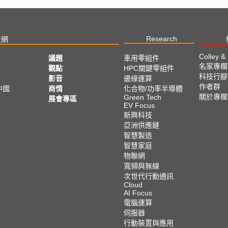
Research
技網
Colley &
議題
車用零組件
名家專欄
亞
觀點
HPC關鍵零組件
科技行腳
影音
邊緣運算
作者群
中國
商情
化合物/功率半導體
關於專欄
Green Tech
展會專區
EV Focus
新興科技
亞洲供應鏈
智慧製造
智慧家庭
物聯網
寬頻與無線
次世代行動通訊
Cloud
AI Focus
電腦運算
伺服器
行動裝置與應用