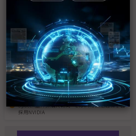
近７天熱門報導
MLCC訂單過熱、出貨比創高 村田示警全球AI基
建熱潮將趨緩
2027全年記憶體產能提前售罄 買家「祕而不
宣」只怕買不夠
英特爾EMIB良率達標 聯發科第2代ASIC產品
2028準時量產
光進銅退更明確？ 聯發科估SerDes 448G為銅
線「最終戰場」
SpaceX晶片採購大轉向 Elon Musk捨超微全面
採用NVIDIA