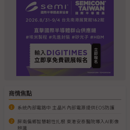
商情焦點
系統內部電路中 主晶片內部電源提供EOS防護
屏南偏鄉智慧韌性扎根 東港安泰醫院導入AI影像
辨識