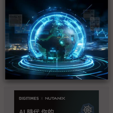
建熱潮將趨緩
2027全年記憶體產能提前售罄 買家「祕而不
宣」只怕買不夠
英特爾EMIB良率達標 聯發科第2代ASIC產品
2028準時量產
SpaceX晶片採購大轉向 Elon Musk捨超微全面
採用NVIDIA
光進銅退更明確？ 聯發科估SerDes 448G為銅
線「最終戰場」