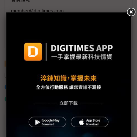
member@digitimes.com
(一個工作日內將回覆您的來信)
訂閱DIGITIMES 行動版
關鍵字
機器人
工研院
第一線
加入已選取到「關鍵字追蹤」
什麼是「關鍵字追蹤」
近７天熱門報導
MLCC訂單過熱、出貨比創高 村田示警全球AI基