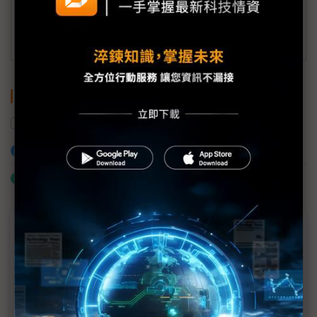
訂閱DIGITIMES 行動版
關鍵字
氣候變遷
越南
加入已選取到「關鍵字追蹤」
什麼是「關鍵字追蹤」
近７天熱門報導
MLCC訂單過熱、出貨比創高 村田示警全球AI基
建熱潮將趨緩
2027全年記憶體產能提前售罄 買家「祕而不