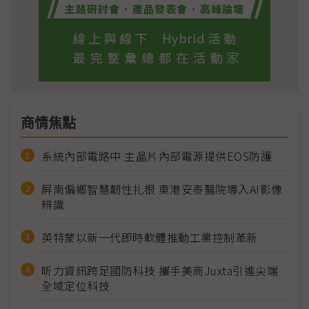
商情焦點
系統內部電路中 主晶片內部電源提供EOS防護
屏南偏鄉智慧韌性扎根 東港安泰醫院導入AI影像
辨識
英特蒙以新一代即時軟體推動工業控制革新
昕力資訊跨足國防科技 攜手美商Juxta引進尖端
全域定位科技