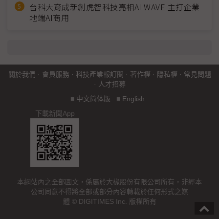
台科大育成新創虎智科技亮相AI WAVE 主打企業
地端AI商用
關於我們
·
會員服務
·
科技產業報訂閱
·
著作權
·
隱私權
·
常見問題
·
人才招募
■
中文简体版
■
English
下載新聞App
本網站內之全部圖文，係屬於大椽股份有限公司所有，非經本
公司同意不得將全部或部分內容轉載於任何形式之媒
體 © DIGITIMES Inc. 版權所有