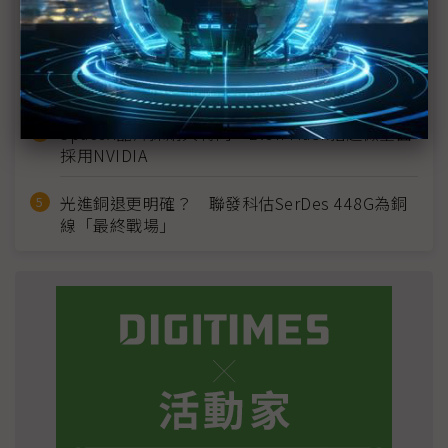
宣」只怕買不夠
英特爾EMIB良率達標 聯發科第2代ASIC產品
2028準時量產
SpaceX晶片採購大轉向 Elon Musk捨超微全面
採用NVIDIA
光進銅退更明確？ 聯發科估SerDes 448G為銅
線「最終戰場」