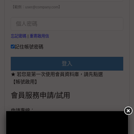
【範例：user@company.com】
忘記密碼
|
重寄啟用信
記住帳號密碼
登入
★ 若您是第一次使用會員資料庫，請先點選
【帳號啟用】
會員服務申請/試用
申請專線：
+886-02-87125398。
(週一至週五工作日9:00~18:00)