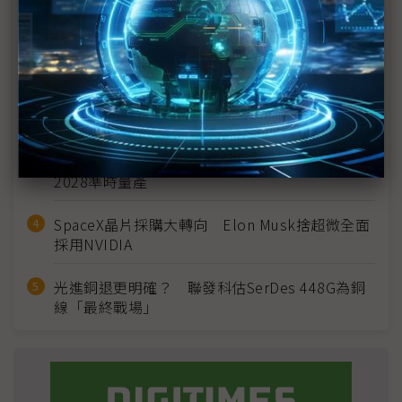
MLCC訂單過熱、出貨比創高 村田示警全球AI基
建熱潮將趨緩
2027全年記憶體產能提前售罄 買家「祕而不
宣」只怕買不夠
英特爾EMIB良率達標 聯發科第2代ASIC產品
2028準時量產
SpaceX晶片採購大轉向 Elon Musk捨超微全面
採用NVIDIA
光進銅退更明確？ 聯發科估SerDes 448G為銅
線「最終戰場」