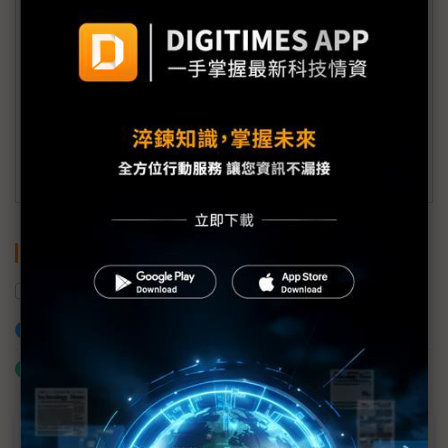
會員信箱：
member@digitimes.com
(一個工作日內將回覆您的來信)
訂閱DIGITIMES 行動版
關鍵字
中國
阿里巴巴
美國
騰訊
加入已選取到「關鍵字追蹤」
什麼是「關鍵字追蹤」
近７天熱門報導