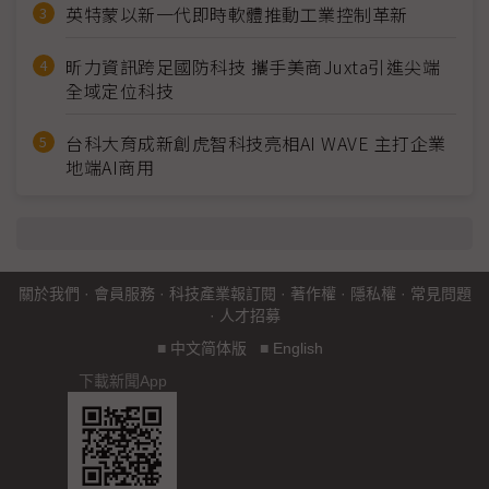
英特蒙以新一代即時軟體推動工業控制革新
昕力資訊跨足國防科技 攜手美商Juxta引進尖端
全域定位科技
台科大育成新創虎智科技亮相AI WAVE 主打企業
地端AI商用
關於我們
·
會員服務
·
科技產業報訂閱
·
著作權
·
隱私權
·
常見問題
·
人才招募
■
中文简体版
■
English
下載新聞App