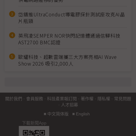
岱鐠推UltraConduct導電膠探針測試座攻克AI晶
片瓶頸
英飛凌SEMPER NOR快閃記憶體通過信驊科技
AST2700 BMC認證
歐耀科技、超數雲端攜三大方案亮相AI Wave
Show 2026 吸引2,000人
關於我們
·
會員服務
·
科技產業報訂閱
·
著作權
·
隱私權
·
常見問題
·
人才招募
■
中文简体版
■
English
下載新聞App