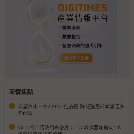
商情焦點
新望推出三相220Vac逆變器 降低建置成本滿足多
元配電
Vicor將介紹使用高密度DC-DC轉換器加速向48V
供電網路遷移的優勢