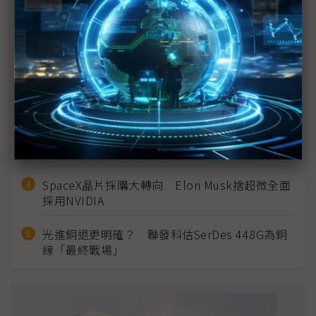
近７天熱門報導
MLCC訂單過熱、出貨比創高 村田示警全球AI基
建熱潮將趨緩
2027全年記憶體產能提前售罄 買家「祕而不
宣」只怕買不夠
英特爾EMIB良率達標 聯發科第2代ASIC產品
2028準時量產
SpaceX晶片採購大轉向 Elon Musk捨超微全面
採用NVIDIA
光進銅退更明確？ 聯發科估SerDes 448G為銅
線「最終戰場」