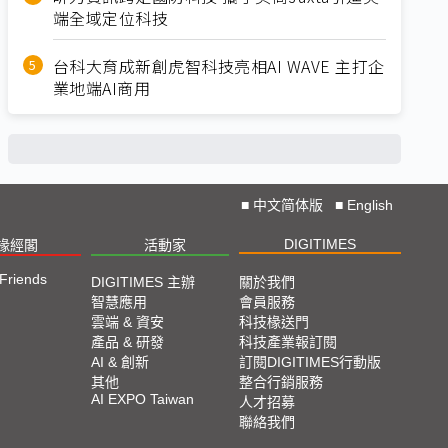
端全域定位科技
台科大育成新創虎智科技亮相AI WAVE 主打企
業地端AI商用
■
中文简体版
■
English
DIGITIMES
椽經閣
活動家
 Friends
DIGITIMES 主辦
關於我們
智慧應用
會員服務
雲端 & 資安
科技椽送門
產品 & 研發
科技產業報訂閱
AI & 創新
訂閱DIGITIMES行動版
其他
整合行銷服務
AI EXPO Taiwan
人才招募
聯絡我們