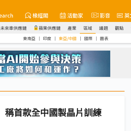
earch
椽經閣
活動家
影音
英
未來車供應鏈
蘋果供應鏈
產業
區域
議題
觀點
東南亞
｜
印度
｜
東亞/中國
｜
國際
｜
圖表
2.0 稱首款全中國製晶片訓練