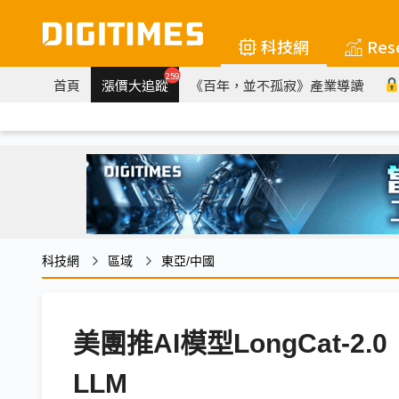
科技網
Res
259
首頁
漲價大追蹤
《百年，並不孤寂》產業導讀
科技網
區域
東亞/中國
美團推AI模型LongCat-
LLM