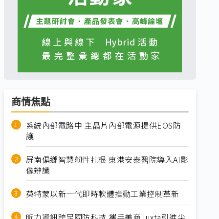
商情焦點
系統內部電路中 主晶片內部電源提供EOS防
護
屏南偏鄉智慧韌性扎根 東港安泰醫院導入AI影
像辨識
英特蒙以新一代即時軟體推動工業控制革新
昕力資訊跨足國防科技 攜手美商Juxta引進尖