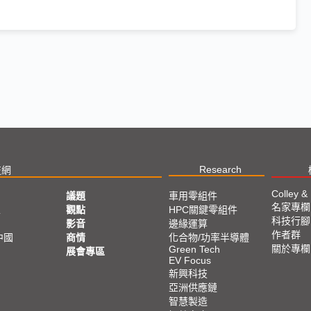
Research
技網
Colley &
議題
車用零組件
名家專欄
亞
觀點
HPC關鍵零組件
科技行腳
影音
邊緣運算
作者群
中國
商情
化合物/功率半導體
關於專欄
Green Tech
展會專區
EV Focus
新興科技
亞洲供應鏈
智慧製造