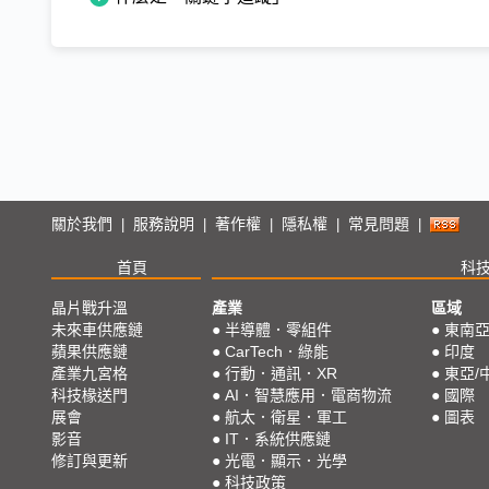
關於我們
服務說明
著作權
隱私權
常見問題
|
|
|
|
|
首頁
科
晶片戰升溫
產業
區域
未來車供應鏈
●
半導體．零組件
●
東南
蘋果供應鏈
●
CarTech．綠能
●
印度
產業九宮格
●
行動．通訊．XR
●
東亞/
科技椽送門
●
AI．智慧應用．電商物流
●
國際
展會
●
航太．衛星．軍工
●
圖表
影音
●
IT．系統供應鏈
修訂與更新
●
光電．顯示．光學
●
科技政策