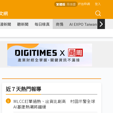
評估申請
登入
繁體版
简体版
文網
漫新聞
聽新聞
每日椽真
商情
AI EXPO Taiwan
COM
近７天熱門報導
MLCC訂單過熱、出貨比創高 村田示警全球
AI基建熱潮將趨緩