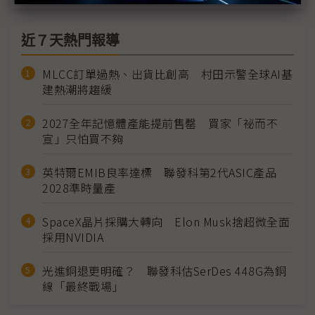
近７天熱門報導
MLCC訂單過熱、出貨比創高 村田示警全球AI基
建熱潮將趨緩
2027全年記憶體產能提前售罄 買家「祕而不
宣」只怕買不夠
英特爾EMIB良率達標 聯發科第2代ASIC產品
2028準時量產
SpaceX晶片採購大轉向 Elon Musk捨超微全面
採用NVIDIA
光進銅退更明確？ 聯發科估SerDes 448G為銅
線「最終戰場」