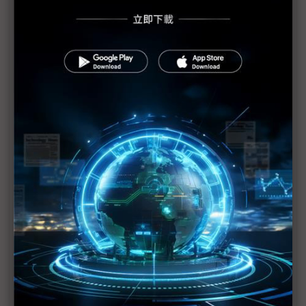
外資車廠掀中國產能外銷潮 豐田按兵不動成少數未
跟進者
（獨家）搭全球在地製造屬情非得已？ 業者曝中系
車劍指未來車話語權
比亞迪收購福斯說震撼歐洲 背後直指德國車業結構
危機
福斯首度由中國合資廠主導出口市場 「在中國、為
全球」時代來臨？
USMCA展延卡關 北美汽車供應鏈再添不確定性
比車用記憶體飆漲更棘手？ 汽車供應鏈迎法規震
盪、USMCA與脫歐新規成焦點
美國不續簽USMCA 美加墨貿易轉向年度審查