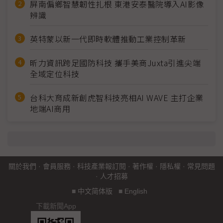
屏南偏鄉智慧韌性扎根 東港安泰醫院導入AI影像
辨識
英特蒙以新一代即時軟體推動工業控制革新
昕力資訊跨足國防科技 攜手美商Juxta引進尖端
全域定位科技
台科大育成新創虎智科技亮相AI WAVE 主打企業
地端AI商用
關於我們
·
會員服務
·
科技產業報訂閱
·
著作權
·
隱私權
·
常見問題
·
人才招募
■
中文简体版
■
English
下載新聞App