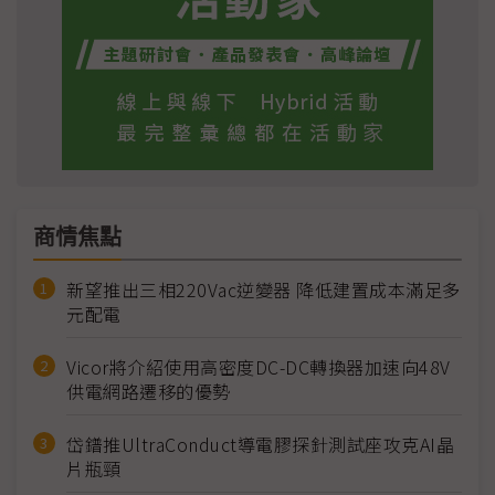
商情焦點
新望推出三相220Vac逆變器 降低建置成本滿足多
元配電
Vicor將介紹使用高密度DC-DC轉換器加速向48V
供電網路遷移的優勢
岱鐠推UltraConduct導電膠探針測試座攻克AI晶
片瓶頸