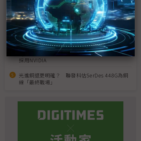
2027全年記憶體產能提前售罄 買家「祕而不
宣」只怕買不夠
英特爾EMIB良率達標 聯發科第2代ASIC產品
2028準時量產
SpaceX晶片採購大轉向 Elon Musk捨超微全面
採用NVIDIA
光進銅退更明確？ 聯發科估SerDes 448G為銅
線「最終戰場」