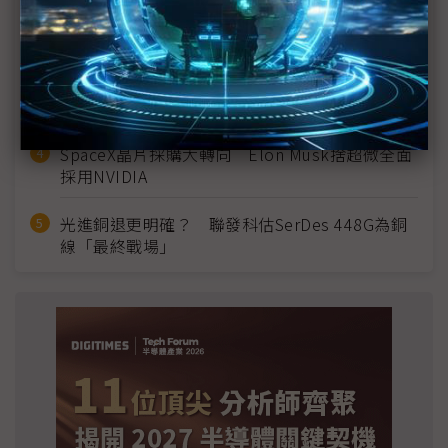
2027全年記憶體產能提前售罄 買家「祕而不
宣」只怕買不夠
英特爾EMIB良率達標 聯發科第2代ASIC產品
2028準時量產
SpaceX晶片採購大轉向 Elon Musk捨超微全面
採用NVIDIA
光進銅退更明確？ 聯發科估SerDes 448G為銅
線「最終戰場」