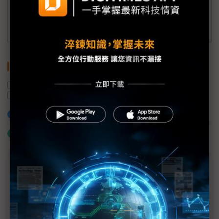
訂閱DIGITIMES 行動版
關鍵字
衛星
新創企業
航太
太空產業
印度
SpaceX
加入已選取到「關鍵字追蹤」
什麼是「關鍵字追蹤」
近７天熱門報導
MLCC訂單過熱、出貨比創高 村田示警全球AI基
建熱潮將趨緩