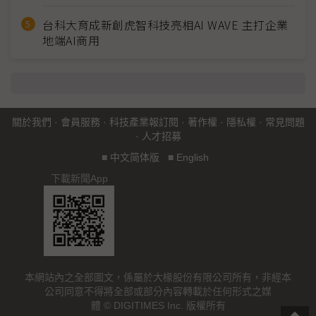
台科大育成新創虎智科技亮相AI WAVE 主打企業
地端AI商用
關於我們
·
會員服務
·
科技產業報訂閱
·
著作權
·
隱私權
·
常見問題
·
人才招募
■
中文简体版
■
English
下載新聞App
本網站內之全部圖文，係屬於大椽股份有限公司所有，非經本
公司同意不得將全部或部分內容轉載於任何形式之媒
體 © DIGITIMES Inc. 版權所有