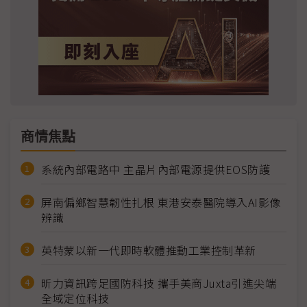
商情焦點
系統內部電路中 主晶片內部電源提供EOS防護
屏南偏鄉智慧韌性扎根 東港安泰醫院導入AI影像
辨識
英特蒙以新一代即時軟體推動工業控制革新
昕力資訊跨足國防科技 攜手美商Juxta引進尖端
全域定位科技