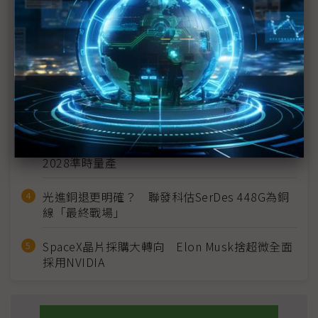
近７天熱門報導
MLCC訂單過熱、出貨比創高 村田示警全球AI基
建熱潮將趨緩
2027全年記憶體產能提前售罄 買家「祕而不
宣」只怕買不夠
英特爾EMIB良率達標 聯發科第2代ASIC產品
2028準時量產
光進銅退更明確？ 聯發科估SerDes 448G為銅
線「最終戰場」
SpaceX晶片採購大轉向 Elon Musk捨超微全面
採用NVIDIA