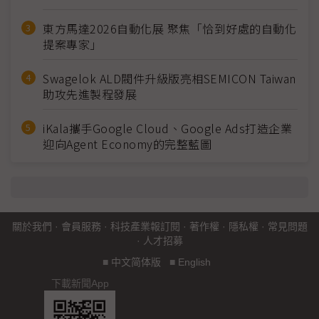
東方馬達2026自動化展 聚焦「恰到好處的自動化
提案專家」
Swagelok ALD閥件升級版亮相SEMICON Taiwan
助攻先進製程發展
iKala攜手Google Cloud、Google Ads打造企業
迎向Agent Economy的完整藍圖
關於我們
·
會員服務
·
科技產業報訂閱
·
著作權
·
隱私權
·
常見問題
·
人才招募
■
中文简体版
■
English
下載新聞App