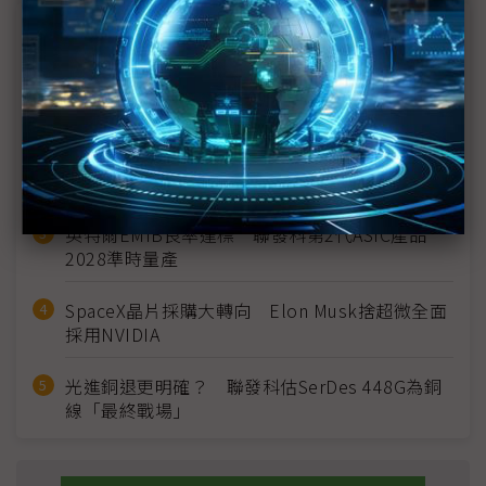
近７天熱門報導
MLCC訂單過熱、出貨比創高 村田示警全球AI基
建熱潮將趨緩
2027全年記憶體產能提前售罄 買家「祕而不
宣」只怕買不夠
英特爾EMIB良率達標 聯發科第2代ASIC產品
2028準時量產
SpaceX晶片採購大轉向 Elon Musk捨超微全面
採用NVIDIA
光進銅退更明確？ 聯發科估SerDes 448G為銅
線「最終戰場」