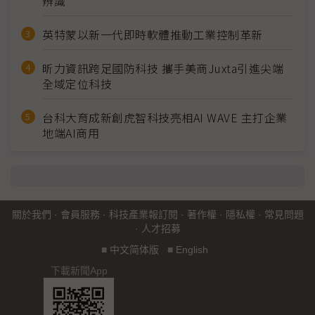
辨識
英特蒙以新一代即時軟體推動工業控制革新
昕力資訊跨足國防科技 攜手美商Juxta引進尖端
全域定位科技
台科大育成新創虎智科技亮相AI WAVE 主打企業
地端AI商用
關於我們
·
會員服務
·
科技產業報訂閱
·
著作權
·
隱私權
·
常見問題
·
人才招募
■
中文简体版
■
English
下載新聞App