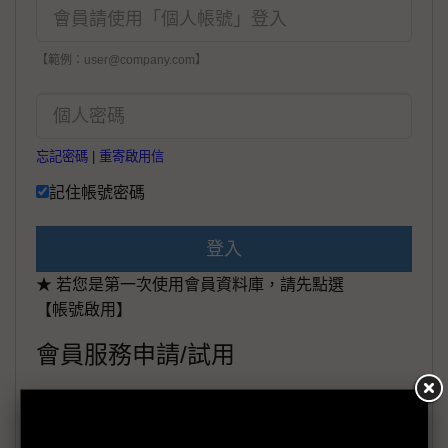
【範例：user@company.com】
忘記密碼
|
重寄啟用信
記住帳號密碼
登入
★ 若您是第一次使用會員資料庫，請先點選
【帳號啟用】
會員服務申請/試用
申請專線：
+886-02-87125398。