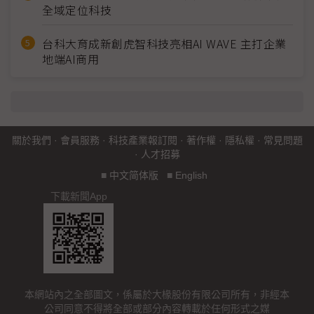
全域定位科技
台科大育成新創虎智科技亮相AI WAVE 主打企業
地端AI商用
關於我們
·
會員服務
·
科技產業報訂閱
·
著作權
·
隱私權
·
常見問題
·
人才招募
■
中文简体版
■
English
下載新聞App
本網站內之全部圖文，係屬於大椽股份有限公司所有，非經本
公司同意不得將全部或部分內容轉載於任何形式之媒