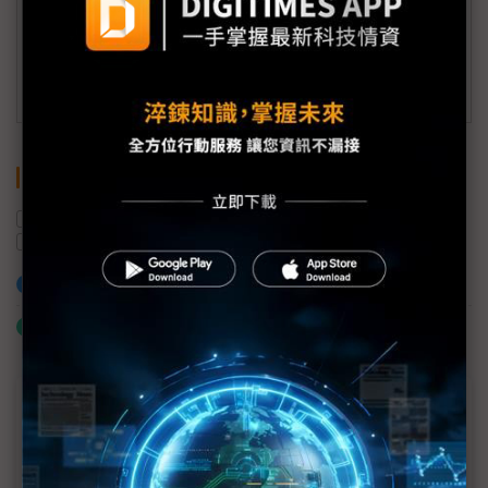
(一個工作日內將回覆您的來信)
訂閱DIGITIMES 行動版
關鍵字
晶圓代工
SoC
ASIC
半導體產業
IC設計
Oppstar
加入已選取到「關鍵字追蹤」
什麼是「關鍵字追蹤」
近７天熱門報導
MLCC訂單過熱、出貨比創高 村田示警全球AI基
建熱潮將趨緩