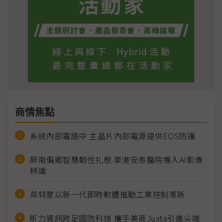
商情焦點
系統內部電路中 主晶片內部電源提供EOS防護
屏南偏鄉智慧韌性扎根 東港安泰醫院導入AI影像
辨識
英特蒙以新一代即時軟體推動工業控制革新
昕力資訊跨足國防科技 攜手美商Juxta引進尖端