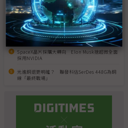
2027全年記憶體產能提前售罄 買家「祕而不
宣」只怕買不夠
英特爾EMIB良率達標 聯發科第2代ASIC產品
2028準時量產
SpaceX晶片採購大轉向 Elon Musk捨超微全面
採用NVIDIA
光進銅退更明確？ 聯發科估SerDes 448G為銅
線「最終戰場」