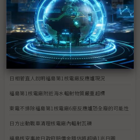
1千萬倍輻射量搞烏龍 東電下修至10萬倍
福島1號核電廠1、2號爐污水出現輻射濃度超標
福島第1核電廠3號機傳有3名員工受輻射污染 2名送
醫
福島23日清晨發生規模5餘震 日方表示不影響福島
核電廠復原作業
日相菅直人說明福島第1核電廠反應爐現況
福島第1核電廠附近海水輻射物質嚴重超標
東電不排除福島第1核電廠6座反應爐恐全廢的可能性
日方出動戰車清理核電廠內輻射瓦礫
福島核安事故日政府賠償金額估將超過1兆日圓