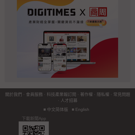
關於我們
·
會員服務
·
科技產業報訂閱
·
著作權
·
隱私權
·
常見問題
·
人才招募
■
中文简体版
■
English
下載新聞App