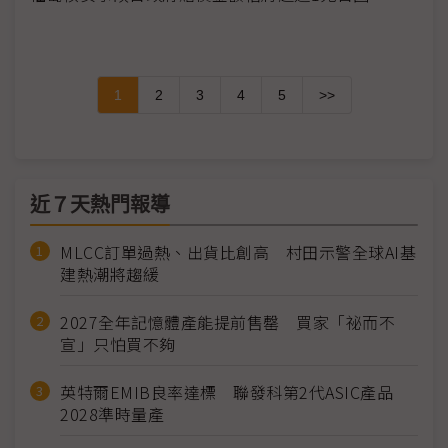
1
2
3
4
5
>>
近７天熱門報導
MLCC訂單過熱、出貨比創高 村田示警全球AI基
建熱潮將趨緩
2027全年記憶體產能提前售罄 買家「祕而不
宣」只怕買不夠
英特爾EMIB良率達標 聯發科第2代ASIC產品
2028準時量產