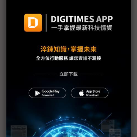
同為7級 福島外洩輻射僅車諾比的10% 日官房長
官就嚴重性升級向大眾致歉
1號機核心恐損毀70% IAEA：日本核電廠情況仍非
常嚴重
福島核爐恐再臨界？部分媒體何苦斷章取義？
東電：福島第1核電廠地下水受到污染
IAEA上修福島核電廠疏散區碘131數值
福島第1核電廠可能整個封廠
福島核電廠第1~4號反應爐將廢爐
福島核災沒完沒了 電廠周邊驗出鈽