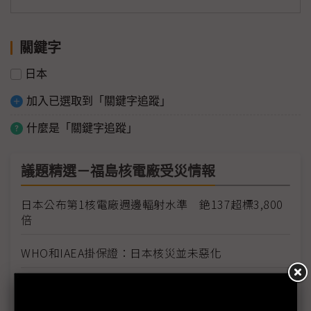
關鍵字
日本
加入已選取到「關鍵字追蹤」
什麼是「關鍵字追蹤」
議題精選－福島核電廠受災情報
日本公布第1核電廠週邊輻射水準 銫137超標3,800
倍
WHO和IAEA掛保證：日本核災並未惡化
福島核安事故分級嚴重性調高到7級 等同車諾比事
件