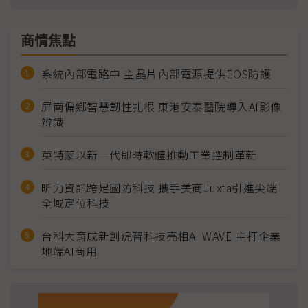
商情焦點
系統內部電路中 主晶片內部電源提供EOS防護
屏南偏鄉智慧韌性扎根 東港安泰醫院導入AI影像
辨識
英特蒙以新一代即時軟體推動工業控制革新
昕力資訊跨足國防科技 攜手美商Juxta引進尖端
全域定位科技
台科大育成新創虎智科技亮相AI WAVE 主打企業
地端AI商用