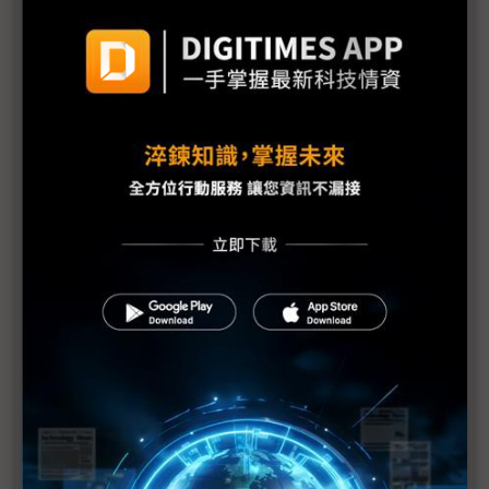
官就嚴重性升級向大眾致歉
1號機核心恐損毀70% IAEA：日本核電廠情況仍非
常嚴重
福島核爐恐再臨界？部分媒體何苦斷章取義？
東電：福島第1核電廠地下水受到污染
IAEA上修福島核電廠疏散區碘131數值
福島第1核電廠可能整個封廠
福島核電廠第1~4號反應爐將廢爐
福島核災沒完沒了 電廠周邊驗出鈽
1千萬倍輻射量搞烏龍 東電下修至10萬倍