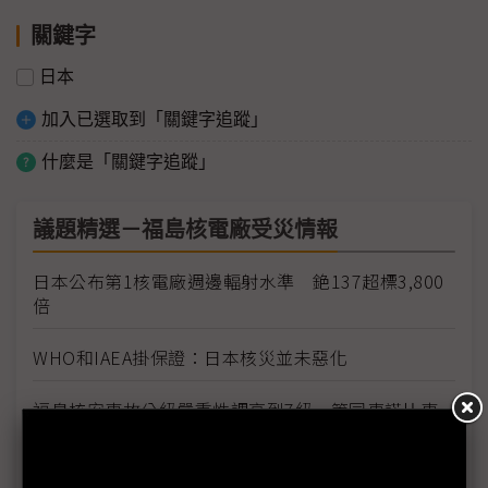
關鍵字
日本
加入已選取到「關鍵字追蹤」
什麼是「關鍵字追蹤」
議題精選－福島核電廠受災情報
日本公布第1核電廠週邊輻射水準 銫137超標3,800
倍
WHO和IAEA掛保證：日本核災並未惡化
福島核安事故分級嚴重性調高到7級 等同車諾比事
件
同為7級 福島外洩輻射僅車諾比的10% 日官房長