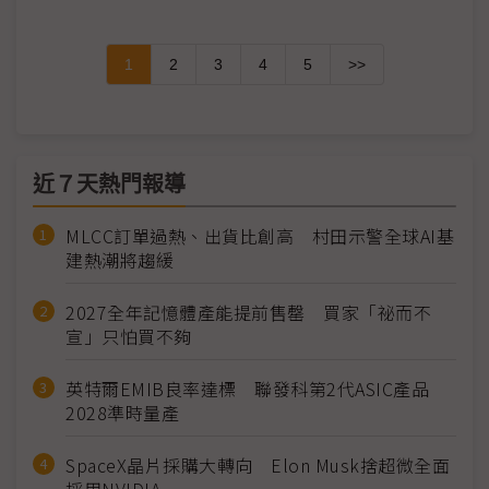
1
2
3
4
5
>>
近７天熱門報導
MLCC訂單過熱、出貨比創高 村田示警全球AI基
建熱潮將趨緩
2027全年記憶體產能提前售罄 買家「祕而不
宣」只怕買不夠
英特爾EMIB良率達標 聯發科第2代ASIC產品
2028準時量產
SpaceX晶片採購大轉向 Elon Musk捨超微全面