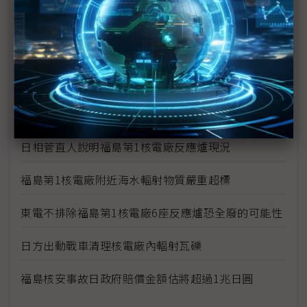
福島1號核電廠1、2號爐污水出現輻射濃度超標
福島第1核電廠3號機傳有3名員工受輻射污染 2名送
醫
福島23日清晨發生規模5餘震 日方表示不影響福島
核電廠復原作業
日相菅直人說明福島第1核電廠反應爐現況
福島第1核電廠附近海水輻射物質嚴重超標
東電不排除福島第1核電廠6座反應爐恐全廢的可能性
日方出動戰車清理核電廠內輻射瓦礫
福島核安事故日政府賠償金額估將超過1兆日圓