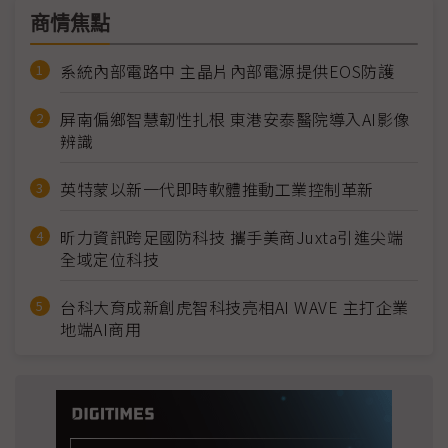
商情焦點
系統內部電路中 主晶片內部電源提供EOS防護
屏南偏鄉智慧韌性扎根 東港安泰醫院導入AI影像
辨識
英特蒙以新一代即時軟體推動工業控制革新
昕力資訊跨足國防科技 攜手美商Juxta引進尖端
全域定位科技
台科大育成新創虎智科技亮相AI WAVE 主打企業
地端AI商用