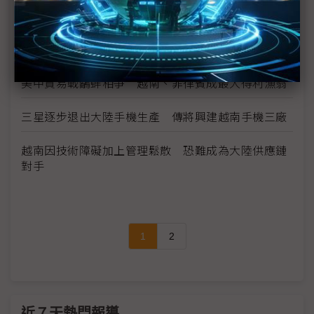
外國業者加速從大陸搬遷計畫 越南當地製造業進入
嶄新階段
留下來還是加速撤離 日企在大陸供應鏈的兩手策略
美中貿易戰鷸蚌相爭 越南、菲律賓成最大得利漁翁
三星逐步退出大陸手機生產 傳將興建越南手機三廠
越南因技術障礙加上管理鬆散 恐難成為大陸供應鏈
對手
1
2
近７天熱門報導