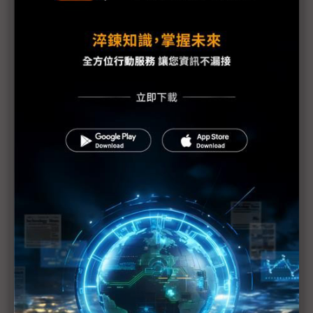
越南前景展望樂觀 促使外資繼續擴廠與興建新基地
台廠NB產能大遷移 鎖定越南、台灣、菲律賓及印尼
仁寶、廣達、緯創、英業達及和碩全面動起來
越南南部經濟特區超吸金 Tesla電池供應商設廠在即
東協國家數位轉型 越南表現相對出色
啟碁因應美中貿易戰 台灣越南2地增設產線
三星回應越南總理要求 李在鎔：將擴大越南生產比
重
美中貿易戰延燒 大陸產品運到東南亞再出貨機率大
增