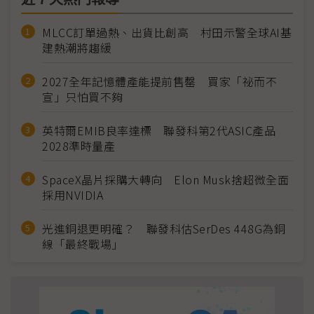
MLCC訂單過熱、出貨比創高 村田示警全球AI基
建熱潮將趨緩
2027全年記憶體產能提前售罄 買家「祕而不
宣」只怕買不夠
英特爾EMIB良率達標 聯發科第2代ASIC產品
2028準時量產
SpaceX晶片採購大轉向 Elon Musk捨超微全面
採用NVIDIA
光進銅退更明確？ 聯發科估SerDes 448G為銅
線「最終戰場」