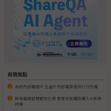
商情焦點
系統內部電路中 主晶片內部電源提供EOS防護
屏南偏鄉智慧韌性扎根 東港安泰醫院導入AI影像
辨識