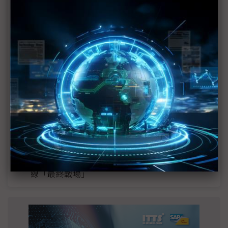
MLCC訂單過熱、出貨比創高 村田示警全球AI基
建熱潮將趨緩
2027全年記憶體產能提前售罄 買家「祕而不
宣」只怕買不夠
英特爾EMIB良率達標 聯發科第2代ASIC產品
2028準時量產
SpaceX晶片採購大轉向 Elon Musk捨超微全面
採用NVIDIA
光進銅退更明確？ 聯發科估SerDes 448G為銅
線「最終戰場」