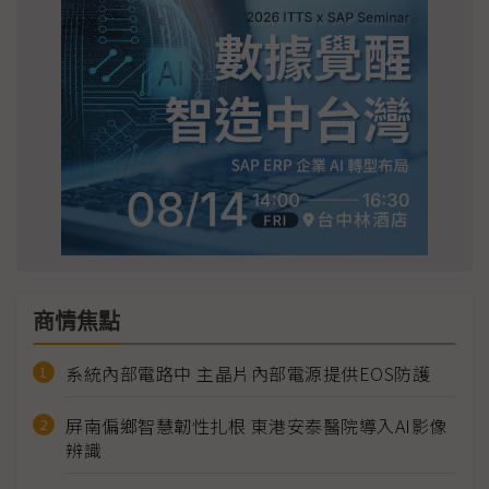
商情焦點
系統內部電路中 主晶片內部電源提供EOS防護
屏南偏鄉智慧韌性扎根 東港安泰醫院導入AI影像
辨識