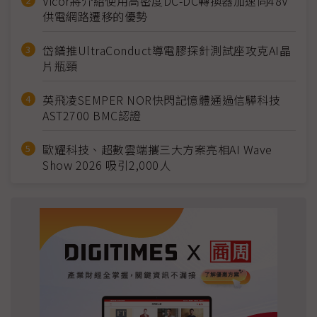
Vicor將介紹使用高密度DC-DC轉換器加速向48V
供電網路遷移的優勢
岱鐠推UltraConduct導電膠探針測試座攻克AI晶
片瓶頸
英飛凌SEMPER NOR快閃記憶體通過信驊科技
AST2700 BMC認證
歐耀科技、超數雲端攜三大方案亮相AI Wave
Show 2026 吸引2,000人