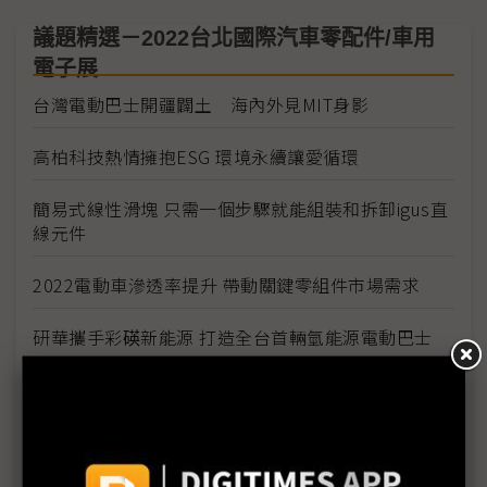
議題精選－2022台北國際汽車零配件/車用
電子展
台灣電動巴士開疆闢土 海內外見MIT身影
高柏科技熱情擁抱ESG 環境永續讓愛循環
簡易式線性滑塊 只需一個步驟就能組裝和拆卸igus直
線元件
2022電動車滲透率提升 帶動關鍵零組件市場需求
研華攜手彩碤新能源 打造全台首輛氫能源電動巴士
明緯推出1700W超寬壓高可靠通用型智能充電器
俄烏戰爭加深晶片荒 2022汽車產業變數多