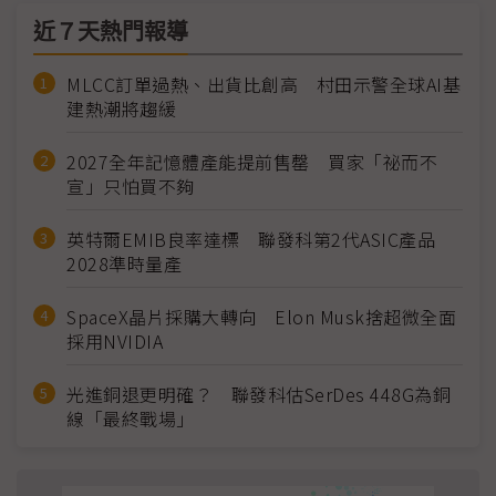
近７天熱門報導
MLCC訂單過熱、出貨比創高 村田示警全球AI基
建熱潮將趨緩
2027全年記憶體產能提前售罄 買家「祕而不
宣」只怕買不夠
英特爾EMIB良率達標 聯發科第2代ASIC產品
2028準時量產
SpaceX晶片採購大轉向 Elon Musk捨超微全面
採用NVIDIA
光進銅退更明確？ 聯發科估SerDes 448G為銅
線「最終戰場」