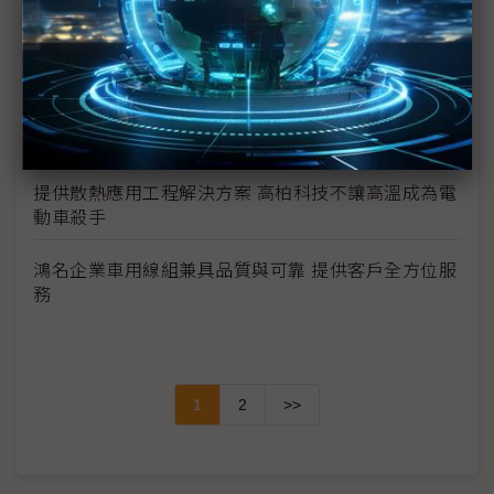
大升級
晟昌機電堅持創新與研發 以高效能馬達為客戶創造價
值
AMPA DigitalGo線上開展 雲端逛展跨越國境限制
提供散熱應用工程解決方案 高柏科技不讓高溫成為電
動車殺手
鴻名企業車用線組兼具品質與可靠 提供客戶全方位服
務
1
2
>>