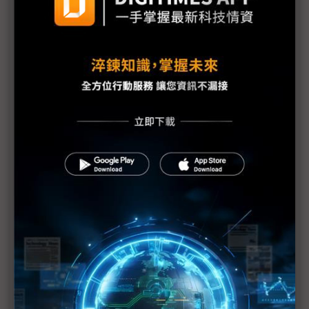
電動車持續增加 充電樁缺很大
英飛凌推出全新車規級750V EDT2 IGBT 適用於分立
式牽引逆變器
瑞薩推出虛擬開發環境以加快車用軟體開發和評估
TSR機車錦標賽 導入Gogoro SuperSport作為安全前
導車
VOLVO總計13款車型獲IIHS TOP SAFETY PICK+肯定
ADI無線電池管理系統通過頂級汽車網路安全認證
耐落TSLG扣件防鬆首選
法規日益健全 奠定自駕車發展基石
技術能量深獲全球大廠肯定 凱銳光電讓車載影音體驗