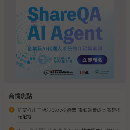
商情焦點
新望推出三相220Vac逆變器 降低建置成本滿足多
元配電