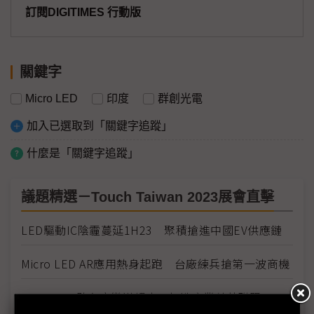
訂閱DIGITIMES 行動版
關鍵字
Micro LED
印度
群創光電
加入已選取到「關鍵字追蹤」
什麼是「關鍵字追蹤」
議題精選－Touch Taiwan 2023展會直擊
LED驅動IC陰霾蔓延1H23 聚積搶進中國EV供應鏈
Micro LED AR應用熱身起跑 台廠練兵搶第一波商機
Micro LED助台廠彎道超車 打造產業菁英聯盟