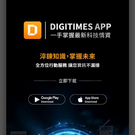
電子紙對手浮檯面 元太李政昊：一個人跳舞蠻無聊
的
富采Micro LED產線2023年底就緒 迎戰台灣發展終
極顯示最佳時機
場域經濟蓬勃 康寧成立顯示應用實驗室
友達Micro LED步入量產 彭双浪：成本下降速度可
望比摩爾定律更快
錼創：產能不足 Micro LED處於陣痛期
緯創搶攻工業與車用顯示器商機 美、日、歐同步發
力
群創老舊產線轉型進行式 印度廠最快6月啟動