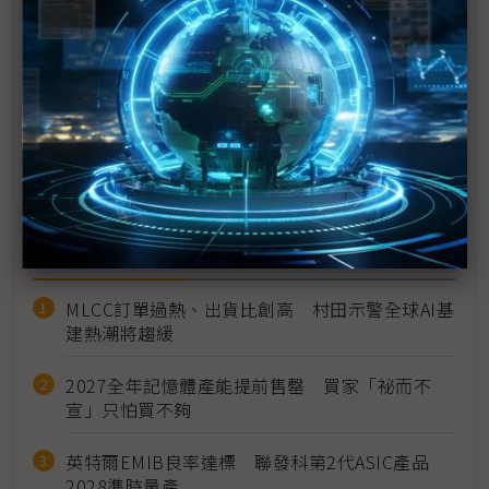
明基材料：偏光片、隔離膜下半年都好轉
業成聚焦車載、元宇宙 全年營運倒吃甘蔗
利永環球壓力感測 合作元太開發智慧貨架
電子簽章修法 觸控筆商機可期
近７天熱門報導
MLCC訂單過熱、出貨比創高 村田示警全球AI基
建熱潮將趨緩
2027全年記憶體產能提前售罄 買家「祕而不
宣」只怕買不夠
英特爾EMIB良率達標 聯發科第2代ASIC產品
2028準時量產