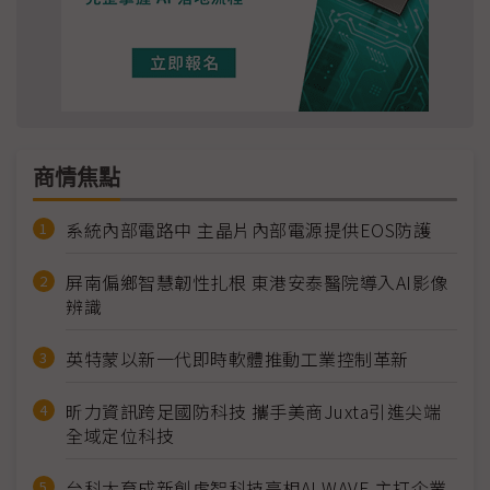
商情焦點
系統內部電路中 主晶片內部電源提供EOS防護
屏南偏鄉智慧韌性扎根 東港安泰醫院導入AI影像
辨識
英特蒙以新一代即時軟體推動工業控制革新
昕力資訊跨足國防科技 攜手美商Juxta引進尖端
全域定位科技
台科大育成新創虎智科技亮相AI WAVE 主打企業