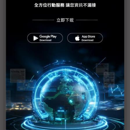
國合會22國參訪團親臨AI Expo 期待與台廠AI合作
三巨擘爭鋒 Google Cloud細數AI突破 微軟回應
AWS：資安不「裸奔」
AI晶片需求引燃 台IC設計低功耗、低延遲傳統優勢
大有可為
賣早餐的科技公司餐飲寒冬「疫」軍突起，企業如何
充實AI軍火庫？
台積電善用數據治理生產力增逾6成，鄧白氏談企業
戰略資產
台灣迎最大退休潮衝擊 智慧工廠是最佳解
AI智造改善缺工，長期卻可能衝擊社會結構？
（AI Expo）培養未來人才 高中生「超前部署」AI