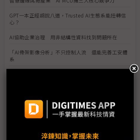
智慧邊緣席捲產業 AI MCU擁三大核心競爭力
GPT一本正經胡說八道，Trusted AI生態系能扭轉信
心？
AI協助企業治理 用非結構性資料找到問題所在
「AI骨架影像分析」不只控制人流 還能完善工安體
系
達明機器人AI COBOT 產線幫手兼差送飲料
生成式AI個性、面貌大不同，AWS主打創作輔助
AI虛擬人技術 金融領域導入快
大聯大：ChatGPT是殺手級應用，企業擁抱AI應謀定
而後動