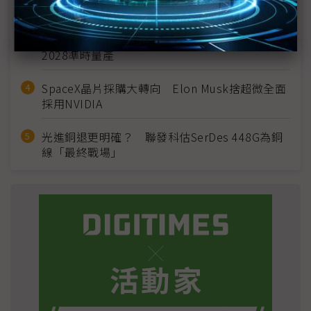
宣」只怕買不夠
英特爾EMIB良率達標 聯發科第2代ASIC產品
2028準時量產
SpaceX晶片採購大轉向 Elon Musk捨超微全面
採用NVIDIA
光進銅退更明確？ 聯發科估SerDes 448G為銅
線「最終戰場」