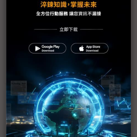
議題精選－6G競賽起跑了嗎？
5G落後中國 美國：6G不能再輸
以太赫茲達成100Gbps無線資料傳輸
中國6G技術邁出大步
歐盟IMDEA啟動Enable-6G計畫
IOWN首次全球實體論壇 吸引118家廠商參與
近７天熱門報導
MLCC訂單過熱、出貨比創高 村田示警全球AI基
建熱潮將趨緩
2027全年記憶體產能提前售罄 買家「祕而不