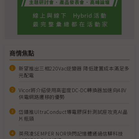
商情焦點
新望推出三相220Vac逆變器 降低建置成本滿足多
元配電
Vicor將介紹使用高密度DC-DC轉換器加速向48V
供電網路遷移的優勢
岱鐠推UltraConduct導電膠探針測試座攻克AI晶
片瓶頸
英飛凌SEMPER NOR快閃記憶體通過信驊科技