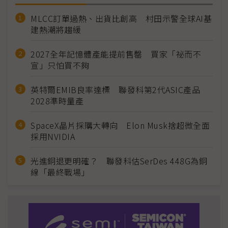
MLCC訂單過熱、出貨比創高 村田示警全球AI基
建熱潮將趨緩
2027全年記憶體產能提前售罄 買家「祕而不
宣」只怕買不夠
英特爾EMIB良率達標 聯發科第2代ASIC產品
2028準時量產
SpaceX晶片採購大轉向 Elon Musk捨超微全面
採用NVIDIA
光進銅退更明確？ 聯發科估SerDes 448G為銅
線「最終戰場」