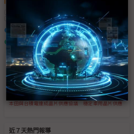
關鍵字
供應鏈
半導體產業
日本
車用晶片
本田汽車
台積電
加入已選取到「關鍵字追蹤」
什麼是「關鍵字追蹤」
議題精選－台積電打破車鏈遊戲規則
台積電扭轉車鏈遊戲規則 車廠直接下單、包產能
車用半導體違約才去、新單就來？
本田與台積電達成晶片供應協議 穩定車用晶片供應
近７天熱門報導