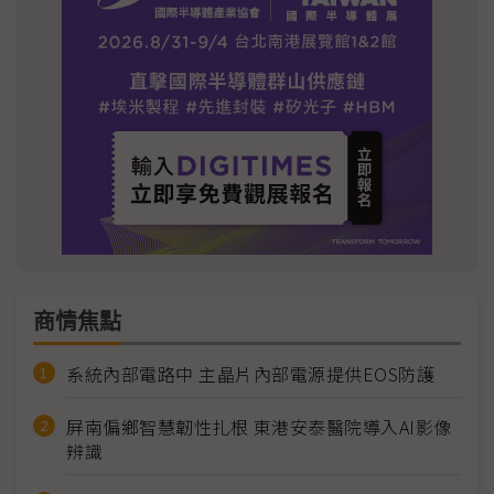
商情焦點
系統內部電路中 主晶片內部電源提供EOS防護
屏南偏鄉智慧韌性扎根 東港安泰醫院導入AI影像
辨識