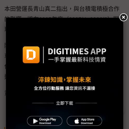
本田營運長青山真二指出，與台積電積極合作
的影響，將在2025年度（2025/4~2026/3）顯
現。
除了晶片荒問題之外，據日經報導，由於電動
車（EV）普及與自動駕駛技術的發展，為了確
保晶片供應，車廠之間的競爭預料將會升高。
這也促使本田與台積電直接合作。
責任編輯：張興民