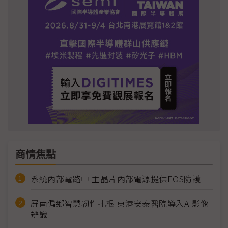
商情焦點
系統內部電路中 主晶片內部電源提供EOS防護
屏南偏鄉智慧韌性扎根 東港安泰醫院導入AI影像
辨識