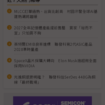
近７天熱門報導
MLCC訂單過熱、出貨比創高 村田示警全球AI基
建熱潮將趨緩
2027全年記憶體產能提前售罄 買家「祕而不
宣」只怕買不夠
英特爾EMIB良率達標 聯發科第2代ASIC產品
2028準時量產
SpaceX晶片採購大轉向 Elon Musk捨超微全面
採用NVIDIA
光進銅退更明確？ 聯發科估SerDes 448G為銅
線「最終戰場」