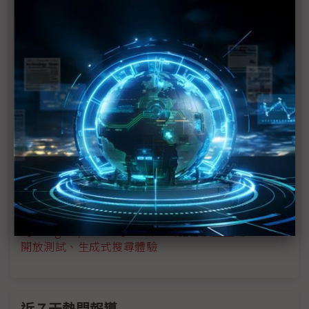
抬折疊機聲勢，競品業者卻淡定
【Google I/O 2023】Google、三星、Oppo折疊機
比一比 Pixel Fold主打「最薄」
【Google I/O 2023】Google推NVIDIA GPU支援AI
超級電腦 搶攻LLM運算商機
【Google I/O 2023現場報導】：Google搜尋導入生
成式AI、首款折疊機問世
【Google I/O 2023】：Pixel Fold挑戰三星折疊機霸
主地位
【Google I/O 2023】：新一代語言模型登場、Bard
開放測試、生成式搜尋體驗