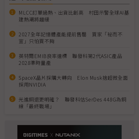
MLCC訂單過熱、出貨比創高 村田示警全球AI基
建熱潮將趨緩
2027全年記憶體產能提前售罄 買家「祕而不
宣」只怕買不夠
英特爾EMIB良率達標 聯發科第2代ASIC產品
2028準時量產
SpaceX晶片採購大轉向 Elon Musk捨超微全面
採用NVIDIA
光進銅退更明確？ 聯發科估SerDes 448G為銅
線「最終戰場」