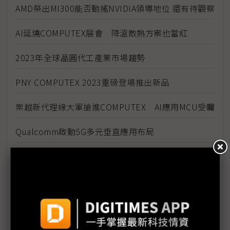
AMD祭出MI300能否動搖NVIDIA領導地位 還有待觀察
AI延燒COMPUTEX展會 降溫散熱方案也當紅
2023年全球晶圓代工產業市場趨勢
PNY COMPUTEX 2023重磅登場推出新品
崇越新代理線大軍搶進COMPUTEX AI應用MCU受矚
Qualcomm啟動5G多元垂直應用布局
勤誠創新產品陣容亮相COMPUTEX 滿足多元領域應
用需求
ChatGPT與NVIDIA齊推動！AI生態火熱成供應鏈運轉
動力
記憶體模組廠亮出壓箱寶 搶攻AI高效儲存商機