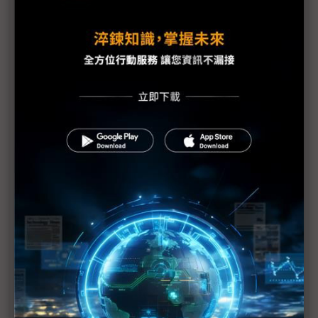
AI推波智慧應用浪潮 IPC業者參展兩種面貌
Ambient Photonics室內光源太陽能電池啟動太陽能
應用新革命
ESG成為企業轉型引擎的趨勢與挑戰
COMPUTEX 2023盛大登場 全球科技精銳與新創團隊
齊聚一堂 共同引爆AI
技鋼科技聚焦高速運算市場 COMPUTEX三大主軸展
示強大技術能量
高速傳輸需求不斷擴大 威鋒USB4裝置晶片掌握先行
者商機
義大利新創企業參展InnoVEX