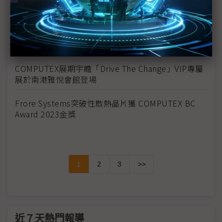
TSLG耐落集團布局亞洲強化國際供應量能
海韻電子推出MagFlow磁吸風扇，開啟卓越電腦體驗
之旅
COMPUTEX展期宇瞻「Drive The Change」VIP專屬
展於南港雅悅會館登場
Frore Systems突破性散熱晶片獲 COMPUTEX BC
Award 2023金獎
1
2
3
>>
近７天熱門報導