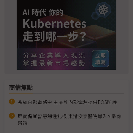
商情焦點
系統內部電路中 主晶片內部電源提供EOS防護
屏南偏鄉智慧韌性扎根 東港安泰醫院導入AI影像
辨識