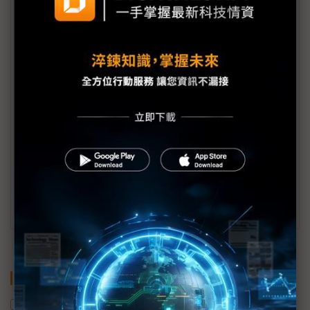
黃逸平
DIGITIMES副總經理。美國壬色列理工學院
(RPI)電機碩士暨台灣大學國際企業所博士候選
人，曾帶領DIGITIMES研究中心，並擔任多個
政府及企業委託之研究顧問專案主持人，關懷多
變局勢下的台灣產業發展之道。
關鍵字
SK海力士
三星電子
美國
中國