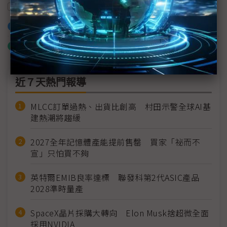
產能
半導體產業
加入已選取到「關鍵字追蹤」
什麼是「關鍵字追蹤」
近７天熱門報導
MLCC訂單過熱、出貨比創高 村田示警全球AI基
建熱潮將趨緩
2027全年記憶體產能提前售罄 買家「祕而不
宣」只怕買不夠
英特爾EMIB良率達標 聯發科第2代ASIC產品
2028準時量產
SpaceX晶片採購大轉向 Elon Musk捨超微全面
採用NVIDIA