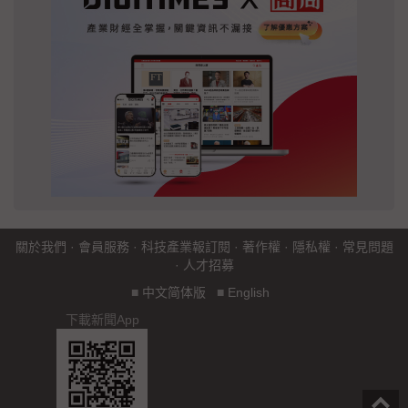
關於我們
·
會員服務
·
科技產業報訂閱
·
著作權
·
隱私權
·
常見問題
·
人才招募
■
中文简体版
■
English
下載新聞App