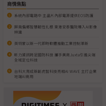
商情焦點
系統內部電路中 主晶片內部電源提供EOS防護
屏南偏鄉智慧韌性扎根 東港安泰醫院導入AI影像
辨識
英特蒙以新一代即時軟體推動工業控制革新
昕力資訊跨足國防科技 攜手美商Juxta引進尖端
全域定位科技
台科大育成新創虎智科技亮相AI WAVE 主打企業
地端AI商用