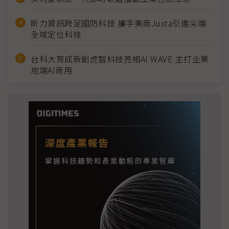
昕力資訊跨足國防科技 攜手美商Juxta引進尖端
全域定位科技
台科大育成新創虎智科技亮相AI WAVE 主打企業
地端AI商用