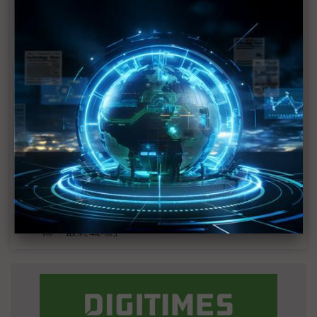
MLCC訂單過熱、出貨比創高 村田示警全球AI基
建熱潮將趨緩
2027全年記憶體產能提前售罄 買家「祕而不
宣」只怕買不夠
英特爾EMIB良率達標 聯發科第2代ASIC產品
2028準時量產
SpaceX晶片採購大轉向 Elon Musk捨超微全面
採用NVIDIA
光進銅退更明確？ 聯發科估SerDes 448G為銅
線「最終戰場」