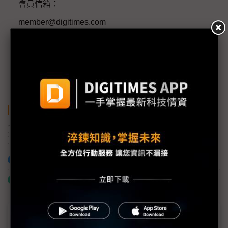
會員信箱：
member@digitimes.com
(一個工作日內將回覆您的來信)
訂閱DIGITIMES 行動版
關鍵字
瑞儀光電
iPad Pro
Mini LED背光
供應鏈
蘋果
LCD面板
加入已選取到「關鍵字追蹤」
什麼是「關鍵字追蹤」
近７天熱門報導