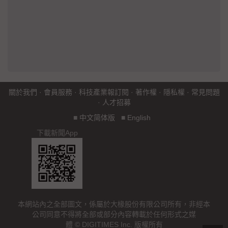
關於我們
·
會員服務
·
科技產業報訂閱
·
著作權
·
隱私權
·
常見問題
·
人才招募
■
中文简体版
■
English
下載新聞App
本網站內之全部圖文，係屬於大椽股份有限公司所有，非經本
公司同意不得將全部或部分內容轉載於任何形式之媒
體 © DIGITIMES Inc. 版權所有