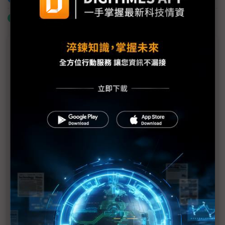
什麼是「關鍵字追蹤」
議題精選－鴻海50週年回顧與前瞻
賦予鴻海新定位不易 劉揚偉時代的轉型藍圖
從汽車到電動車 鴻海改寫造車格局展雄心
二十餘載釀一壺好酒 鴻海半導體發展煞不住
起頭不順遂 鴻海機器人大夢續寫新篇章
鴻海著眼長期發展 默默撒下數位健康、新世代通訊
大網
掌握平台與AI巨擘人脈 鴻海填上軟體關鍵拼圖