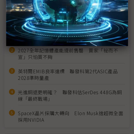
近７天熱門報導
MLCC訂單過熱、出貨比創高 村田示警全球AI基
建熱潮將趨緩
2027全年記憶體產能提前售罄 買家「祕而不
宣」只怕買不夠
英特爾EMIB良率達標 聯發科第2代ASIC產品
2028準時量產
光進銅退更明確？ 聯發科估SerDes 448G為銅
線「最終戰場」
SpaceX晶片採購大轉向 Elon Musk捨超微全面
採用NVIDIA