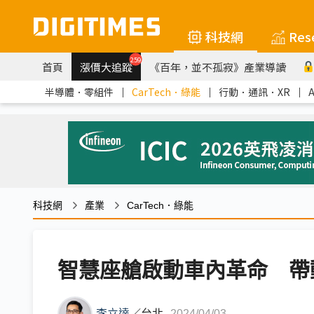
科技網
Res
259
首頁
漲價大追蹤
《百年，並不孤寂》產業導讀
半導體．零組件
｜
CarTech．綠能
｜
行動．通訊．XR
｜
科技網
產業
CarTech．綠能
智慧座艙啟動車內革命 帶
李立達
／
台北
2024/04/03