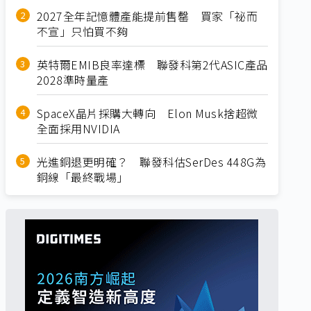
2027全年記憶體產能提前售罄 買家「祕而
不宣」只怕買不夠
英特爾EMIB良率達標 聯發科第2代ASIC產品
2028準時量產
SpaceX晶片採購大轉向 Elon Musk捨超微
全面採用NVIDIA
光進銅退更明確？ 聯發科估SerDes 448G為
銅線「最終戰場」