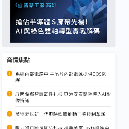
商情焦點
系統內部電路中 主晶片內部電源提供EOS防
護
屏南偏鄉智慧韌性扎根 東港安泰醫院導入AI影
像辨識
英特蒙以新一代即時軟體推動工業控制革新
昕力資訊跨足國防科技 攜手美商Juxta引進尖