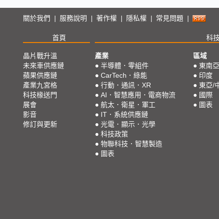
關於我們
服務說明
著作權
隱私權
常見問題
|
|
|
|
|
首頁
科
晶片戰升溫
產業
區域
未來車供應鏈
●
半導體．零組件
●
東南
蘋果供應鏈
●
CarTech．綠能
●
印度
產業九宮格
●
行動．通訊．XR
●
東亞/
科技椽送門
●
AI．智慧應用．電商物流
●
國際
展會
●
航太．衛星．軍工
●
圖表
影音
●
IT．系統供應鏈
修訂與更新
●
光電．顯示．光學
●
科技政策
●
物聯科技．智慧製造
●
圖表