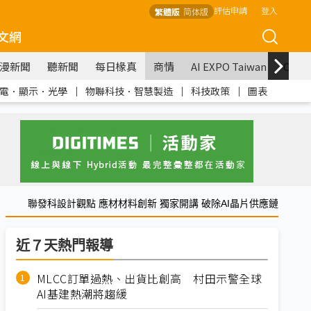
評估申請
登入
繁體版
简体版
文網
漫新聞
聽新聞
每日椽真
商情
AI EXPO Taiwan
COM
電．顯示．光學
｜
物聯科技．智慧製造
｜
科技政策
｜
圖表
聯發科設計觀點 應材材料創新 獨家開講 破除AI晶片供應鏈
近７天熱門報導
MLCC訂單過熱、出貨比創高 村田示警全球
AI基建熱潮將趨緩