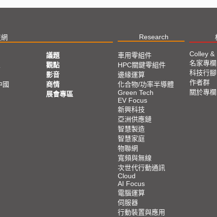
Research
技網
Colley &
議題
車用零組件
名家專欄
亞
觀點
HPC關鍵零組件
科技行腳
影音
邊緣運算
作者群
中國
商情
化合物/功率半導體
關於專欄
Green Tech
展會專區
EV Focus
新興科技
亞洲供應鏈
智慧製造
智慧家庭
物聯網
寬頻與無線
次世代行動通訊
Cloud
AI Focus
電腦運算
伺服器
行動裝置與應用