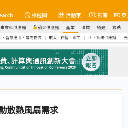
earch
椽經閣
活動家
影音
英
未來車供應鏈
蘋果供應鏈
產業
區域
議題
觀點
AI．智慧應用．電商物流
｜
航太．衛星．軍工
｜
IT．系統供應鏈
｜
光
動散熱風扇需求