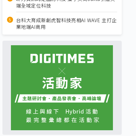
端全域定位科技
台科大育成新創虎智科技亮相AI WAVE 主打企
業地端AI商用