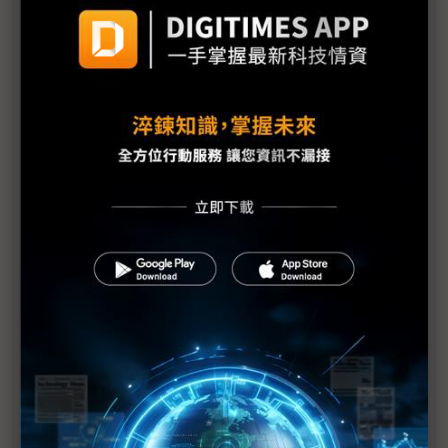
議題精選－折疊手機大餅甜滋滋
蘋果傳將推折疊iPhone 對三星有弊也有利
蘋果攜SDC開發折疊機 可能偏「書本式」設計
三星折疊新機南韓預售量不如前代 印度表現卻大放
異彩
全球智慧型手機連3季成長 消費電子復甦跡象增強
中國手機動能不墜 折疊機需求供應鏈有感
折疊iPhone大餅香餑餑 台系FCCL只能垂涎？
三星全新行動AI生態系亮相 折疊新機24日起上市販
售
三星折疊機相機模組FPCB供應商追加BH 有助降低