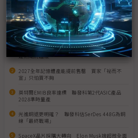
生產成本
近７天熱門報導
MLCC訂單過熱、出貨比創高 村田示警全球AI基
建熱潮將趨緩
2027全年記憶體產能提前售罄 買家「祕而不
宣」只怕買不夠
英特爾EMIB良率達標 聯發科第2代ASIC產品
2028準時量產
光進銅退更明確？ 聯發科估SerDes 448G為銅
線「最終戰場」
SpaceX晶片採購大轉向 Elon Musk捨超微全面