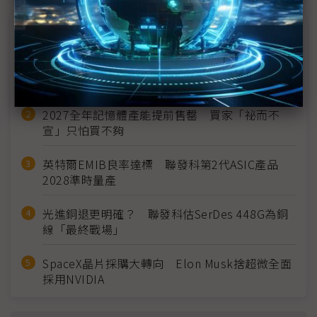
近７天熱門報導
MLCC訂單過熱、出貨比創高 村田示警全球AI基
建熱潮將趨緩
2027全年記憶體產能提前售罄 買家「祕而不
宣」只怕買不夠
英特爾EMIB良率達標 聯發科第2代ASIC產品
2028準時量產
光進銅退更明確？ 聯發科估SerDes 448G為銅
線「最終戰場」
SpaceX晶片採購大轉向 Elon Musk捨超微全面
採用NVIDIA