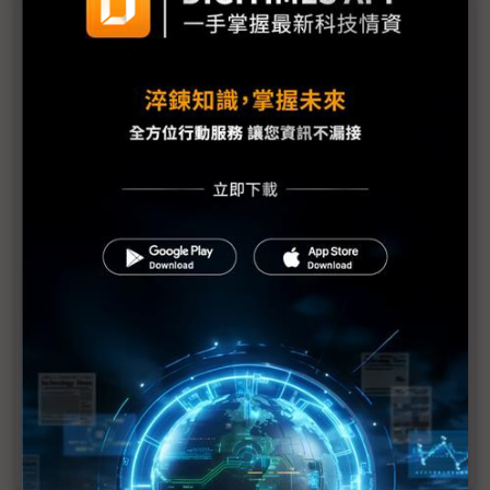
議題精選－OLED陣營「雙層」喜訊
雙層OLED進擊IT、車用 友達對LCD大宗應用有信心
OLED市場成長比預期更快 面板銷售預期上修2成
克服串聯式OLED良率關卡 SDC擴大供應量衝刺IT市
場
得益於產能優勢 SDC有望成蘋果iPad Air用OLED主
要供應商
iPad Pro效應發威？LGD 1H24 IT用OLED營收佔比拉
高
SDC、LGD將串聯技術導入OLEDos 拉開與京東方
技術差距