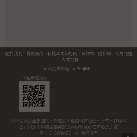
關於我們
·
會員服務
·
科技產業報訂閱
·
著作權
·
隱私權
·
常見問題
·
人才招募
■
中文简体版
■
English
下載新聞App
本網站內之全部圖文，係屬於大椽股份有限公司所有，非經本
公司同意不得將全部或部分內容轉載於任何形式之媒
體 © DIGITIMES Inc. 版權所有