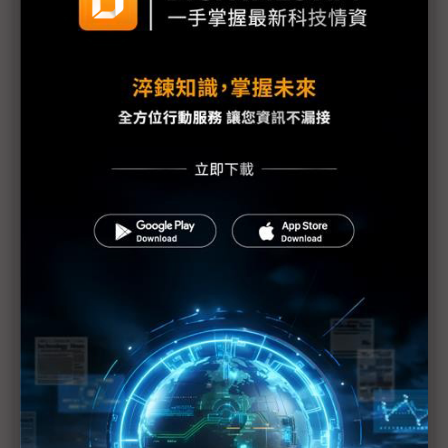
雲端GPU需求旺盛 GMI Cloud看好AI代理需求發酵
吳恩達訪台談AI代理 揭5大發展趨勢
2025十大科技趨勢預測 企業AI代理發展可期
企業「AI代理」潛力龐大 成NVIDIA另一必攻要地
硬體商大賺AI財 李開復：GenAI生態結構不健康
微軟Copilot Studio再升級 11月開放預覽AI代理自
建功能
埃森哲攜手NVIDIA 3萬名人員助力推AI代理
OpenAI開發者大會登場 看好AI代理2025年成主流
黃仁勳：AI代理機會龐大 AI產業邁入「飛輪區」