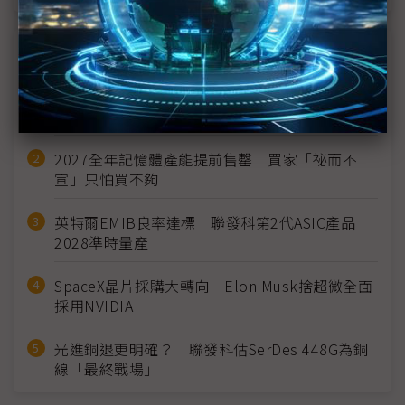
近７天熱門報導
MLCC訂單過熱、出貨比創高 村田示警全球AI基
建熱潮將趨緩
2027全年記憶體產能提前售罄 買家「祕而不
宣」只怕買不夠
英特爾EMIB良率達標 聯發科第2代ASIC產品
2028準時量產
SpaceX晶片採購大轉向 Elon Musk捨超微全面
採用NVIDIA
光進銅退更明確？ 聯發科估SerDes 448G為銅
線「最終戰場」