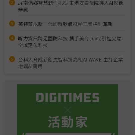
屏南偏鄉智慧韌性扎根 東港安泰醫院導入AI影像
辨識
英特蒙以新一代即時軟體推動工業控制革新
昕力資訊跨足國防科技 攜手美商Juxta引進尖端
全域定位科技
台科大育成新創虎智科技亮相AI WAVE 主打企業
地端AI商用