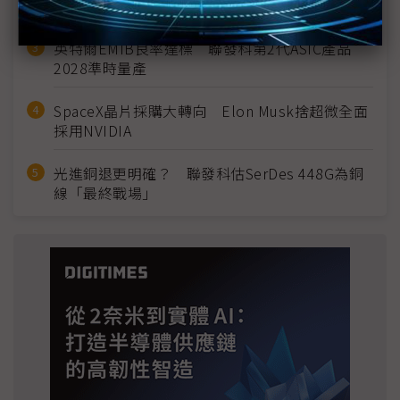
宣」只怕買不夠
英特爾EMIB良率達標 聯發科第2代ASIC產品
2028準時量產
SpaceX晶片採購大轉向 Elon Musk捨超微全面
採用NVIDIA
光進銅退更明確？ 聯發科估SerDes 448G為銅
線「最終戰場」