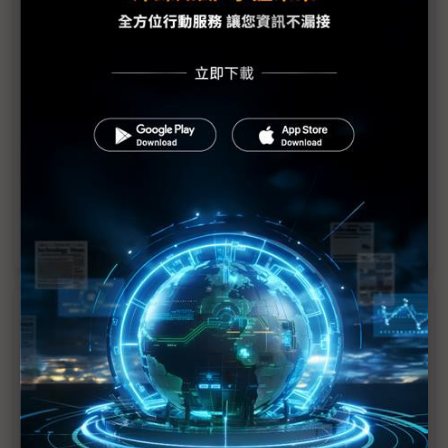
兩強證實沒砍單！台積電、NVIDIA AI盛世延續
NVIDIA黃仁勳親證實：CoWoS-L產能逐步提升中
黃仁勳：NVIDIA需求在變 對台積電先進封裝需求仍
強勁
牽動CoWoS需求 傳NVIDIA調整Blackwell產品線
CoWoS續加單！NVIDIA、台積電估再掀超標秀
近７天熱門報導
MLCC訂單過熱、出貨比創高 村田示警全球AI基
建熱潮將趨緩
2027全年記憶體產能提前售罄 買家「祕而不