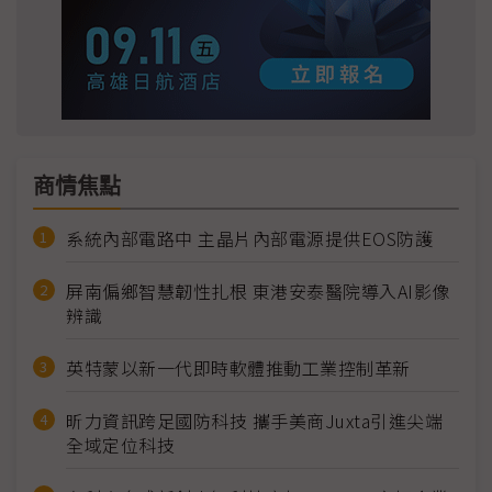
商情焦點
系統內部電路中 主晶片內部電源提供EOS防護
屏南偏鄉智慧韌性扎根 東港安泰醫院導入AI影像
辨識
英特蒙以新一代即時軟體推動工業控制革新
昕力資訊跨足國防科技 攜手美商Juxta引進尖端
全域定位科技