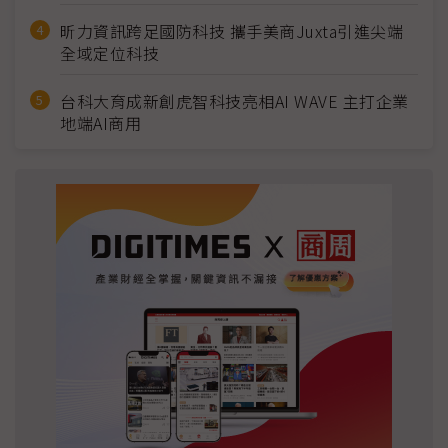
昕力資訊跨足國防科技 攜手美商Juxta引進尖端
全域定位科技
台科大育成新創虎智科技亮相AI WAVE 主打企業
地端AI商用