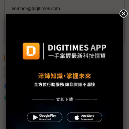
member@digitimes.com
(一個工作日內將回覆您的來信)
訂閱DIGITIMES 行動版
關鍵字
資料中心
甲骨文
OpenAI
軟銀
AI
雲端運算
加入已選取到「關鍵字追蹤」
什麼是「關鍵字追蹤」
近７天熱門報導