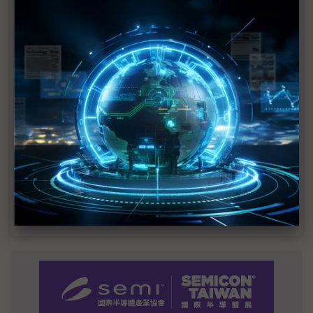
MLCC訂單過熱、出貨比創高 村田示警全球AI基
建熱潮將趨緩
2027全年記憶體產能提前售罄 買家「祕而不
宣」只怕買不夠
英特爾EMIB良率達標 聯發科第2代ASIC產品
2028準時量產
SpaceX晶片採購大轉向 Elon Musk捨超微全面
採用NVIDIA
光進銅退更明確？ 聯發科估SerDes 448G為銅
線「最終戰場」