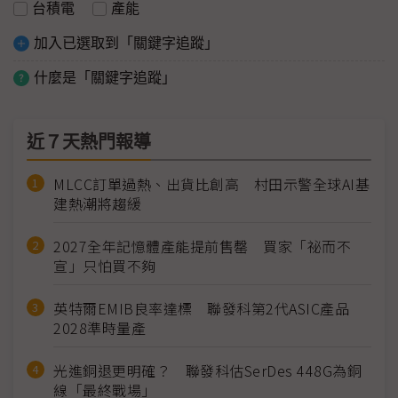
台積電
產能
加入已選取到「關鍵字追蹤」
什麼是「關鍵字追蹤」
近７天熱門報導
MLCC訂單過熱、出貨比創高 村田示警全球AI基
建熱潮將趨緩
2027全年記憶體產能提前售罄 買家「祕而不
宣」只怕買不夠
英特爾EMIB良率達標 聯發科第2代ASIC產品
2028準時量產
光進銅退更明確？ 聯發科估SerDes 448G為銅
線「最終戰場」