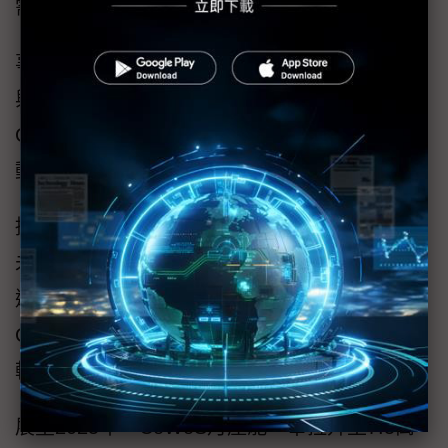
需求。
事實上，先前所傳出的產能修正，也只是H200
與Blackwell架構B200、B300的CoWoS-S與
CoWoS-L的產能與時程調配，整體計畫沒有變
動。
據了解，台積電未來5年CoWoS整體產能目標
未見明顯修正，至2024年底，CoWoS月產能約
逾3.5萬片，其中CoWoS-S約逾2萬片，
CoWoS-L約1萬~1.5萬片，而CoWoS-R則相對
較少。
展望2025年，CoWoS月產能一舉拉升至7.5萬