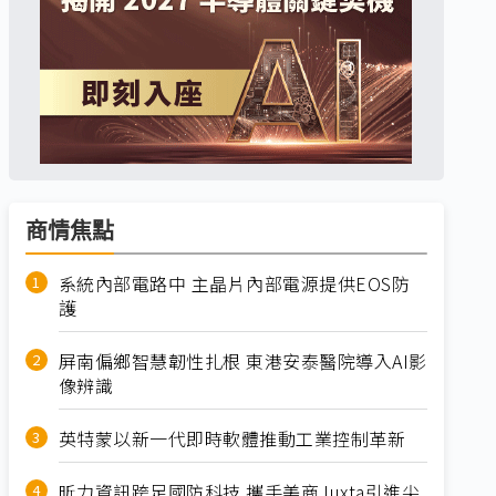
商情焦點
系統內部電路中 主晶片內部電源提供EOS防
護
屏南偏鄉智慧韌性扎根 東港安泰醫院導入AI影
像辨識
英特蒙以新一代即時軟體推動工業控制革新
昕力資訊跨足國防科技 攜手美商Juxta引進尖