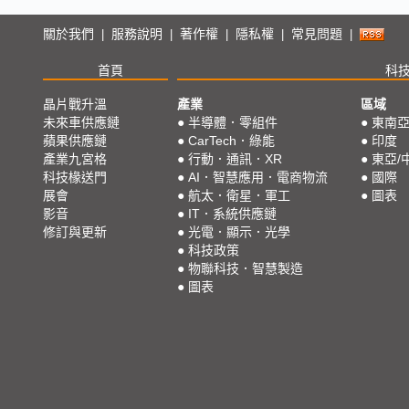
關於我們
服務說明
著作權
隱私權
常見問題
|
|
|
|
|
首頁
科
晶片戰升溫
產業
區域
未來車供應鏈
●
半導體．零組件
●
東南
蘋果供應鏈
●
CarTech．綠能
●
印度
產業九宮格
●
行動．通訊．XR
●
東亞/
科技椽送門
●
AI．智慧應用．電商物流
●
國際
展會
●
航太．衛星．軍工
●
圖表
影音
●
IT．系統供應鏈
修訂與更新
●
光電．顯示．光學
●
科技政策
●
物聯科技．智慧製造
●
圖表