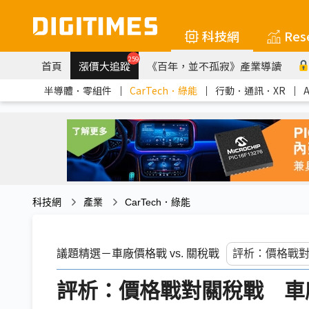
科技網
Res
259
首頁
漲價大追蹤
《百年，並不孤寂》產業導讀
半導體．零組件
｜
CarTech．綠能
｜
行動．通訊．XR
｜
科技網
產業
CarTech．綠能
議題精選－車廠價格戰 vs. 關稅戰
評析：價格戰對關稅戰 車