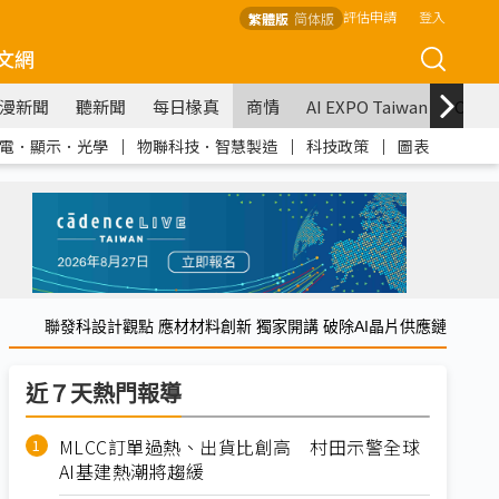
評估申請
登入
繁體版
简体版
文網
漫新聞
聽新聞
每日椽真
商情
AI EXPO Taiwan
COM
電．顯示．光學
｜
物聯科技．智慧製造
｜
科技政策
｜
圖表
聯發科設計觀點 應材材料創新 獨家開講 破除AI晶片供應鏈
近７天熱門報導
MLCC訂單過熱、出貨比創高 村田示警全球
AI基建熱潮將趨緩