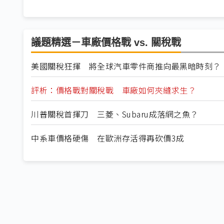
議題精選－車廠價格戰 vs. 關稅戰
美國關稅狂揮 將全球汽車零件商推向最黑暗時刻？
評析：價格戰對關稅戰 車廠如何夾縫求生？
川普關稅首揮刀 三菱、Subaru成落網之魚？
中系車價格硬傷 在歐洲存活得再砍價3成