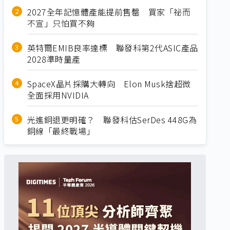
2027全年記憶體產能提前售罄 買家「祕而
不宣」只怕買不夠
英特爾EMIB良率達標 聯發科第2代ASIC產品
2028準時量產
SpaceX晶片採購大轉向 Elon Musk捨超微
全面採用NVIDIA
光進銅退更明確？ 聯發科估SerDes 448G為
銅線「最終戰場」