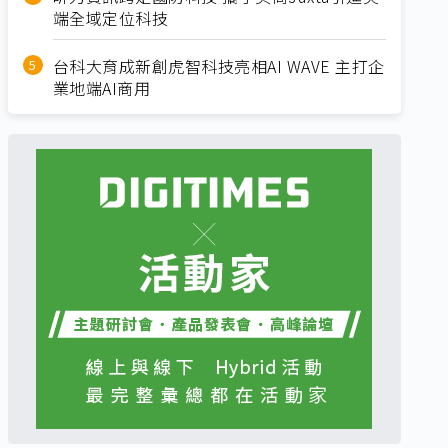
端全域定位科技
台科大育成新創虎智科技亮相AI WAVE 主打企
業地端AI商用