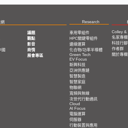
Research
技網
Colley &
議題
車用零組件
名家專欄
亞
觀點
HPC關鍵零組件
科技行腳
影音
邊緣運算
作者群
中國
商情
化合物/功率半導體
關於專欄
Green Tech
展會專區
EV Focus
新興科技
亞洲供應鏈
智慧製造
智慧家庭
物聯網
寬頻與無線
次世代行動通訊
Cloud
AI Focus
電腦運算
伺服器
行動裝置與應用