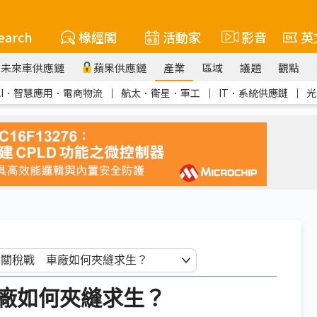
earch
椽經閣
活動家
影音
英
未來車供應鏈
蘋果供應鏈
產業
區域
議題
觀點
AI．智慧應用．電商物流
｜
航太．衛星．軍工
｜
IT．系統供應鏈
｜
光
廠如何夾縫求生？