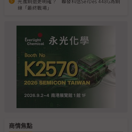
光進銅退更明確？ 聯發科估SerDes 448G為銅
線「最終戰場」
商情焦點