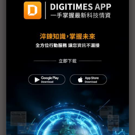
京東方IT OLED動向 蒸鍍機業者Sunic營運報告露端
倪
8.6代IT OLED投資變幻 京東方微調、SDC堅定
OLED iPad Pro賣不好 傳LGD挪產能造iPhone面板
SDC聯手英特爾 以AI PC鞏固IT OLED優勢
OLED MacBook Air推遲上市 SDC第二台蒸鍍機瞄
準非蘋需求
京東方IT OLED良率難達標 SDC有望獨握MacBook
面板初期供應
維信諾8.6代OLED投資啟動 蒸鍍機業者爭訂單
折疊面板龍頭不讓位 SDC有望獨供首批折疊iPhone