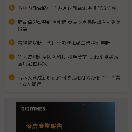
系統內部電路中 主晶片內部電源提供EOS防護
屏南偏鄉智慧韌性扎根 東港安泰醫院導入AI影像
辨識
英特蒙以新一代即時軟體推動工業控制革新
昕力資訊跨足國防科技 攜手美商Juxta引進尖端
全域定位科技
台科大育成新創虎智科技亮相AI WAVE 主打企業
地端AI商用