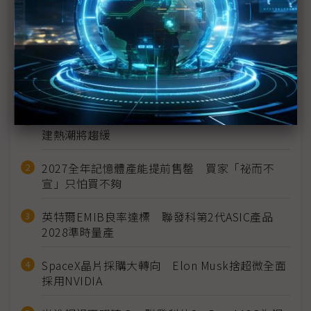
SDC營收跌破30兆韓元 1Q25展望保守盼「平」添
亮點
近７天熱門報導
MLCC訂單過熱、出貨比創高 村田示警全球AI基
建熱潮將趨緩
2027全年記憶體產能提前售罄 買家「祕而不
宣」只怕買不夠
英特爾EMIB良率達標 聯發科第2代ASIC產品
2028準時量產
SpaceX晶片採購大轉向 Elon Musk捨超微全面
採用NVIDIA