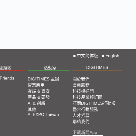
■
中文简体版
■
English
DIGITIMES
椽經閣
活動家
 Friends
DIGITIMES 主辦
關於我們
智慧應用
會員服務
雲端 & 資安
科技椽送門
產品 & 研發
科技產業報訂閱
AI & 創新
訂閱DIGITIMES行動版
其他
整合行銷服務
AI EXPO Taiwan
人才招募
聯絡我們
下載新聞App