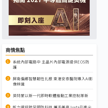
商情焦點
系統內部電路中 主晶片內部電源提供EOS防
護
屏南偏鄉智慧韌性扎根 東港安泰醫院導入AI影
像辨識
英特蒙以新一代即時軟體推動工業控制革新
昕力資訊跨足國防科技 攜手美商Juxta引進尖