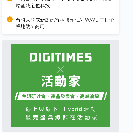
端全域定位科技
台科大育成新創虎智科技亮相AI WAVE 主打企
業地端AI商用