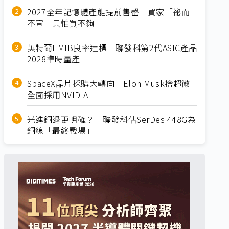
2027全年記憶體產能提前售罄 買家「祕而
不宣」只怕買不夠
英特爾EMIB良率達標 聯發科第2代ASIC產品
2028準時量產
SpaceX晶片採購大轉向 Elon Musk捨超微
全面採用NVIDIA
光進銅退更明確？ 聯發科估SerDes 448G為
銅線「最終戰場」