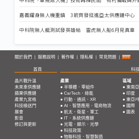
嘉義躍身無人機重鎮 3箭齊發挺進亞太供應鏈中心
中科院無人艇測試發英雄帖 雷虎無人船6月見真章
關於我們
服務說明
著作權
隱私權
常見問題
|
|
|
|
|
首頁
科
晶片戰升溫
產業
區域
未來車供應鏈
●
半導體．零組件
●
東南
蘋果供應鏈
●
CarTech．綠能
●
印度
產業九宮格
●
行動．通訊．XR
●
東亞/
科技椽送門
●
AI．智慧應用．電商物流
●
國際
展會
●
航太．衛星．軍工
●
圖表
影音
●
IT．系統供應鏈
修訂與更新
●
光電．顯示．光學
●
科技政策
●
物聯科技．智慧製造