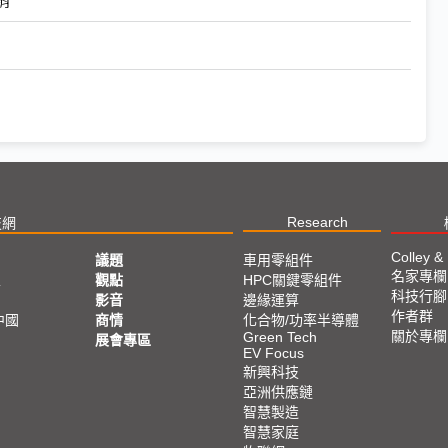
Research
技網
Colley &
議題
車用零組件
名家專欄
亞
觀點
HPC關鍵零組件
科技行腳
影音
邊緣運算
作者群
中國
商情
化合物/功率半導體
關於專欄
Green Tech
展會專區
EV Focus
新興科技
亞洲供應鏈
智慧製造
智慧家庭