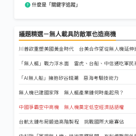
什麼是「關鍵字追蹤」
議題精選－無人載具防敵軍也造商機
川普欲重塑美國黃金時代 台美合作望從無人機延伸
「無人艇」戰力浮水面 雷虎、台船、中信通吃軍民
「AI無人船」擁抱矽谷錢潮 惡海考驗技術力
無人機已建國家隊 無人艇產業鏈何時能起飛？
中國爭霸空中商機 無人機奠定低空經濟話語權
台航太鏈布局鍛造高階製程 挑戰國際大廠寡佔
中科院「軍規無人機」技術再釋民間 有利備戰與外