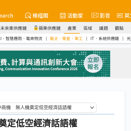
earch
椽經閣
活動家
影音
英
未來車供應鏈
蘋果供應鏈
產業
區域
議題
觀點
AI．智慧應用．電商物流
｜
航太．衛星．軍工
｜
IT．系統供應鏈
｜
光
奠定低空經濟話語權