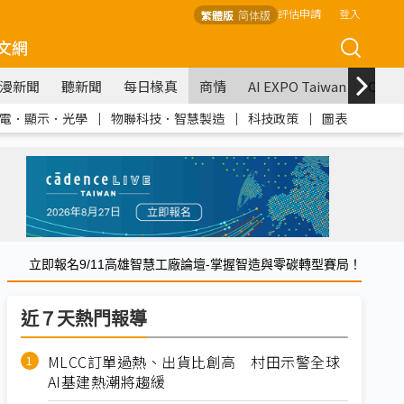
評估申請
登入
繁體版
简体版
文網
漫新聞
聽新聞
每日椽真
商情
AI EXPO Taiwan
COM
電．顯示．光學
｜
物聯科技．智慧製造
｜
科技政策
｜
圖表
立即報名9/11高雄智慧工廠論壇-掌握智造與零碳轉型賽局！
近７天熱門報導
MLCC訂單過熱、出貨比創高 村田示警全球
AI基建熱潮將趨緩