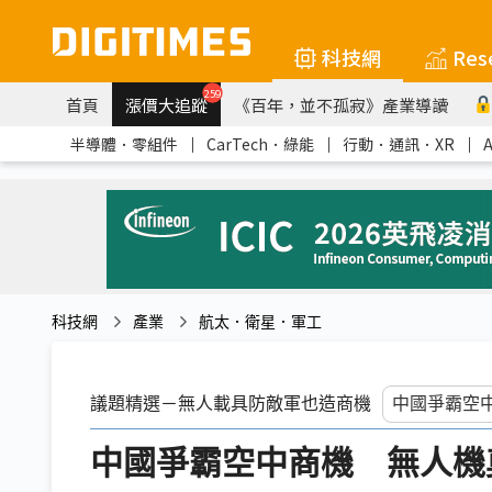
科技網
Res
259
首頁
漲價大追蹤
《百年，並不孤寂》產業導讀
半導體．零組件
｜
CarTech．綠能
｜
行動．通訊．XR
｜
科技網
產業
航太．衛星．軍工
議題精選－無人載具防敵軍也造商機
中國爭霸空中商機 無人機