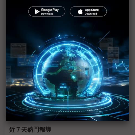
中美大象打架震動市場板塊 彭双浪樂見韓中齊推
「Micro LED成主流」
AI驅動Micro LED關鍵技術 瑞利光智能攜客戶導入
量產
錼創中、美雙擴產應對地緣風險 無懼Micro LED紅
潮進逼
錼創展示0.18吋全彩Micro LED 主攻AI眼鏡
偏光雙雄Touch Taiwan秀肌肉 不約而同聚焦三大應
用
富采秀Micro LED技術實力 雙加值引擎啟動
近７天熱門報導