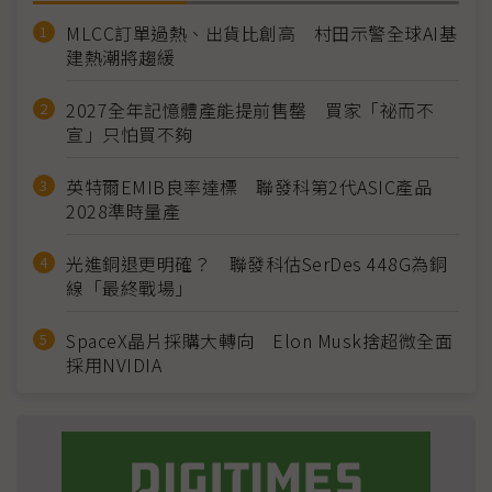
MLCC訂單過熱、出貨比創高 村田示警全球AI基
建熱潮將趨緩
2027全年記憶體產能提前售罄 買家「祕而不
宣」只怕買不夠
英特爾EMIB良率達標 聯發科第2代ASIC產品
2028準時量產
光進銅退更明確？ 聯發科估SerDes 448G為銅
線「最終戰場」
SpaceX晶片採購大轉向 Elon Musk捨超微全面
採用NVIDIA