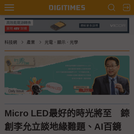
科技網
產業
光電．顯示．光學
Micro LED最好的時光將至 錼
創李允立談地緣難題、AI百鏡