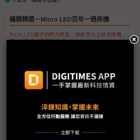
議題精選－Micro LED百年一遇商機
Micro LED最好的時光將至 錼創李允立談地緣難
題、AI百鏡大戰與矽光子⋯
友達左擁Micro LED右抱電子紙 一個都不放過
Micro LED產能擴大爬升 台系設備廠銷售商機「百
倍跳躍」有望
AI百鏡大戰變「兩百鏡」？中國擴產潮埋下隱憂，
Micro LED熱過頭了嗎《It's 秀 TIME》Ft. 錼創李允
立
Micro LED正逢百年一遇商機，李允立卻面臨「最困
難的一題」《It's 秀 TIME》Ft. 錼創李允立