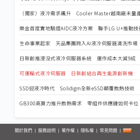
（獨家）液冷需求飆升 Cooler Master越南廠未
樂金首度實地驗證AIDC液冷方案 聯手LG U+推動
生命事業起家 天品集團跨入AI液冷伺服器清洗市場
日新創推浸沒式液冷伺服器系統 運作成本大減9成
可運輸式液冷伺服器 日新創結合再生能源創新機
SSD迎液冷時代 Solidigm全新eSSD顛覆散熱技術
GB300高算力推升散熱需求 零組件供應鏈如何卡位
關於我們
服務說明
著作權
隱私權
常見問題
|
|
|
|
|