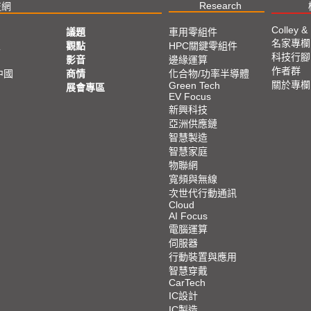
Research
技網
Colley &
議題
車用零組件
名家專欄
亞
觀點
HPC關鍵零組件
科技行腳
影音
邊緣運算
作者群
中國
商情
化合物/功率半導體
關於專欄
Green Tech
展會專區
EV Focus
新興科技
亞洲供應鏈
智慧製造
智慧家庭
物聯網
寬頻與無線
次世代行動通訊
Cloud
AI Focus
電腦運算
伺服器
行動裝置與應用
智慧穿戴
CarTech
IC設計
IC製造