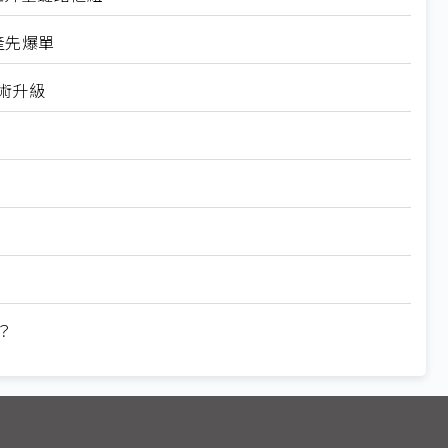
量產先爆單
技術升級
？