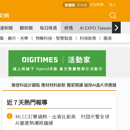
評估申請
登入
繁體版
简体版
文網
漫新聞
聽新聞
每日椽真
商情
AI EXPO Taiwan
COM
電．顯示．光學
｜
物聯科技．智慧製造
｜
科技政策
｜
圖表
聯發科設計觀點 應材材料創新 獨家開講 破除AI晶片供應鏈
近７天熱門報導
MLCC訂單過熱、出貨比創高 村田示警全球
AI基建熱潮將趨緩