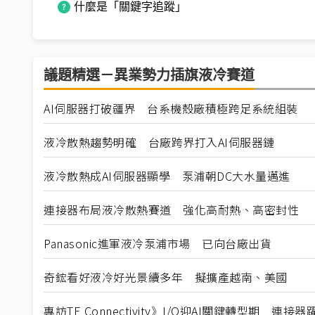
什麼是「關鍵字追蹤」
議題精選－異業勢力插旗液冷賽道
AI伺服器打破疆界 台系機殼廠積極跨足系統組裝
液冷散熱趨勢明確 台廠跨界打入AI伺服器鏈
液冷散熱成AI伺服器顯學 泵浦朝DC大水量邁進
連接器布局液冷散熱賽道 強化高耐熱、高密封性
Panasonic進軍液冷泵浦市場 已向台廠出貨
奇鋐看好液冷好光景續多年 擬擴產越南、美國
專訪TE Connectivity》I/O迎AI關鍵轉型期 連