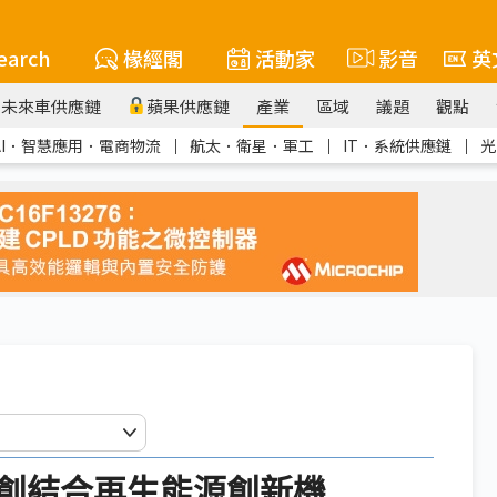
earch
椽經閣
活動家
影音
英
未來車供應鏈
蘋果供應鏈
產業
區域
議題
觀點
AI．智慧應用．電商物流
｜
航太．衛星．軍工
｜
IT．系統供應鏈
｜
光
創結合再生能源創新機