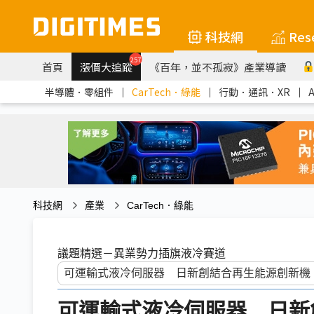
科技網
Res
257
首頁
漲價大追蹤
《百年，並不孤寂》產業導讀
半導體．零組件
｜
CarTech．綠能
｜
行動．通訊．XR
｜
科技網
產業
CarTech．綠能
議題精選－異業勢力插旗液冷賽道
可運輸式液冷伺服器 日新