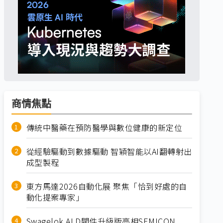
商情焦點
傳統中醫藥在預防醫學與數位健康的新定位
從經驗驅動到數據驅動 智穎智能以AI翻轉射出
成型製程
東方馬達2026自動化展 聚焦「恰到好處的自
動化提案專家」
Swagelok ALD閥件升級版亮相SEMICON