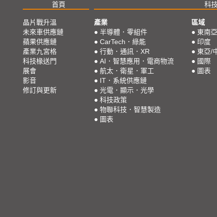
首頁
科
晶片戰升溫
產業
區域
未來車供應鏈
●
半導體．零組件
●
東南
蘋果供應鏈
●
CarTech．綠能
●
印度
產業九宮格
●
行動．通訊．XR
●
東亞/
科技椽送門
●
AI．智慧應用．電商物流
●
國際
展會
●
航太．衛星．軍工
●
圖表
影音
●
IT．系統供應鏈
修訂與更新
●
光電．顯示．光學
●
科技政策
●
物聯科技．智慧製造
●
圖表