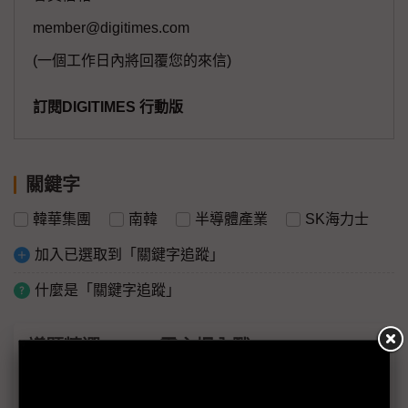
member@digitimes.com
(一個工作日內將回覆您的來信)
訂閱DIGITIMES 行動版
關鍵字
韓華集團
南韓
半導體產業
SK海力士
加入已選取到「關鍵字追蹤」
什麼是「關鍵字追蹤」
議題精選－HBM霸主爆內戰
韓美半導體漲價換訂單？SK海力士TCB設備最終分配