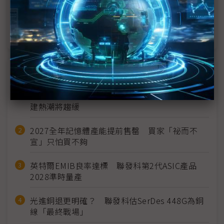
傳SK海力士引進ASMPT TCB設備 用於16層HBM3E
SK海力士擴大HBM3E生產 TCB訂單流向成關鍵
近７天熱門報導
MLCC訂單過熱、出貨比創高 村田示警全球AI基
建熱潮將趨緩
2027全年記憶體產能提前售罄 買家「祕而不
宣」只怕買不夠
英特爾EMIB良率達標 聯發科第2代ASIC產品
2028準時量產
光進銅退更明確？ 聯發科估SerDes 448G為銅
線「最終戰場」