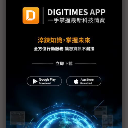
受矚
HBM核心設備風雲起 韓美半導體轉投三星懷抱？
傳SK海力士低調求和 韓美半導體盼「左右逢源」
韓美半導體對SK海力士強硬 背靠美光TCB設備大
單？
SK海力士與韓美半導體8年情出現裂痕 HBM霸主爆
內戰
生產HBM關鍵 韓美半導體TCB設備首度漲價近3成
韓美半導體罕見調漲TCB價格25% 1Q營收展現底氣
HBM需求大 韓華Semitech又獲SK海力士新設備訂
單