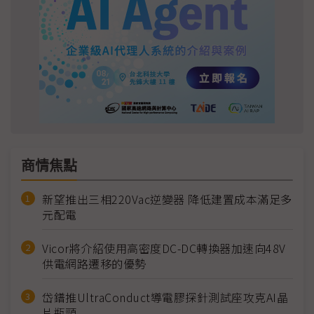
商情焦點
新望推出三相220Vac逆變器 降低建置成本滿足多
元配電
Vicor將介紹使用高密度DC-DC轉換器加速向48V
供電網路遷移的優勢
岱鐠推UltraConduct導電膠探針測試座攻克AI晶
片瓶頸