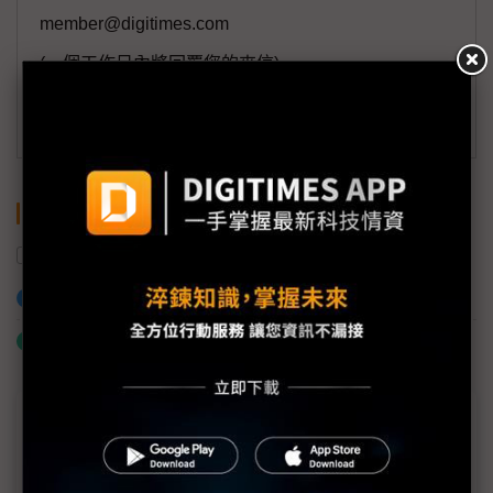
member@digitimes.com
(一個工作日內將回覆您的來信)
訂閱DIGITIMES 行動版
關鍵字
美國
川普
歐盟
蘋果
Meta
加入已選取到「關鍵字追蹤」
什麼是「關鍵字追蹤」
近７天熱門報導
MLCC訂單過熱、出貨比創高 村田示警全球AI基