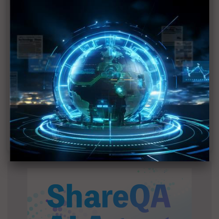
建熱潮將趨緩
2027全年記憶體產能提前售罄 買家「祕而不
宣」只怕買不夠
英特爾EMIB良率達標 聯發科第2代ASIC產品
2028準時量產
SpaceX晶片採購大轉向 Elon Musk捨超微全面
採用NVIDIA
光進銅退更明確？ 聯發科估SerDes 448G為銅
線「最終戰場」