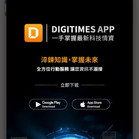
加入已選取到「關鍵字追蹤」
什麼是「關鍵字追蹤」
議題精選－蘋果2QFY25財報解析
蘋果面臨「多重危機」 Tim Cook拚老命解題
iPhone中國銷量陷疲態 評析：四面向逢逆風
蘋果財報現中國市場衰退濫觴：競爭力下滑、關稅風
險升溫
蘋果延期為把關品質？ Tim Cook談Siri升級進度與
AI布局
蘋果財報優預期 三五族PA需求2Q25升溫
蘋果財報出爐隱憂重重 PCB供應鏈備貨信心恐打折