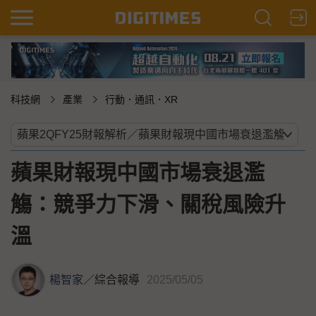
科技網
產業
行動．通訊．XR
蘋果財報現中國市場衰退濫
觴：競爭力下滑、關稅風險升
溫
楊智家
／
綜合報導
2025/05/05