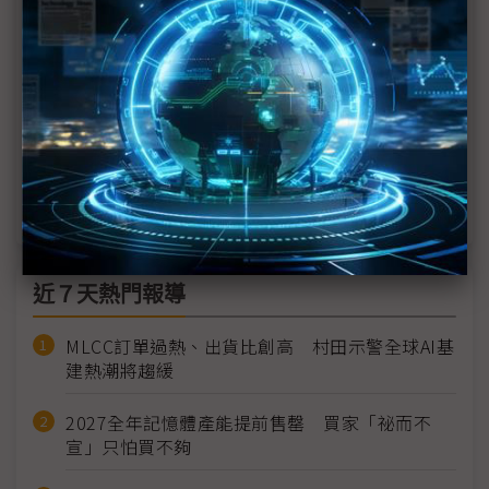
扣
美售iPhone轉向印度製造 考驗鴻海產線韌性
美商務部長：在美生產iPhone前提 用機械手臂取代
引進人力
蘋果第1季財報將揭曉 五大課題審慎解讀
近７天熱門報導
MLCC訂單過熱、出貨比創高 村田示警全球AI基
建熱潮將趨緩
2027全年記憶體產能提前售罄 買家「祕而不
宣」只怕買不夠