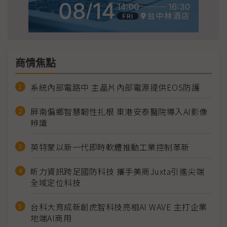
商情焦點
系統內部電路中 主晶片內部電源提供EOS防護
屏南偏鄉智慧韌性扎根 東港安泰醫院導入AI影像
辨識
英特蒙以新一代即時軟體推動工業控制革新
昕力資訊跨足國防科技 攜手美商Juxta引進尖端
全域定位科技
台科大育成新創虎智科技亮相AI WAVE 主打企業
地端AI商用